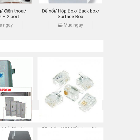
/ điện thoại/
Đế nổi/ Hộp Box/ Back box/
e – 2 port
Surface Box
a ngay
Mua ngay
/ Tủ đấu dây
Đầu bấm Rj11/ Đầu line điện
 thoại
thoại