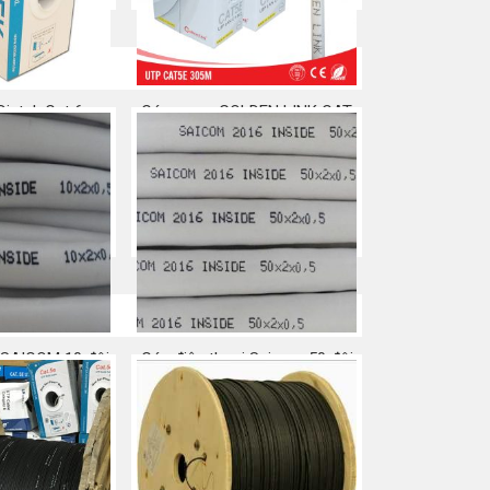
intek Cat 6
Cáp mạng GOLDEN LINK CAT
5E
a ngay
Mua ngay
i SAICOM 10 đôi
Cáp điện thoại Saicom 50 đôi
trong nhà
a ngay
Mua ngay