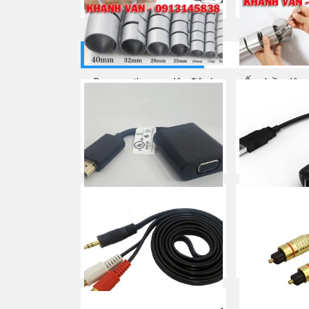
AMP
Mua ngay
CÁP CHUYỂN ĐỔI
Dụng cụ thu gọn dây điện/
Ống luồn dây 
Ống luồn dây/ Nẹp dây
ống xương cá/
chân l
Mua ngay
Mua
CÁP HDMI -> VGA (HP-
CÁP USB 2.0 
HSTNN-GD07)
(Y-1
Mua ngay
Mua