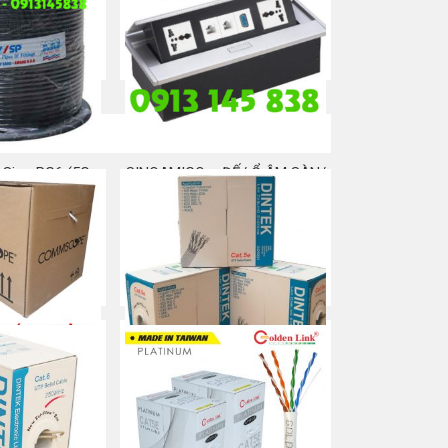
ng đánh số dây
Ghi kéo/luồn cáp SỈ/LẺ
u CAT5E CAT6
Mua ngay
a ngay
 Sino RG6 (5C-
SINOAMIGO – ĐẾ/ Ổ ÂM SÀN/
B)
BÀN ĐA NĂNG
a ngay
Mua ngay
ommscope Cat
Cáp mạng Dintek Cat 5e
nhiễu (STP)
Mua ngay
a ngay