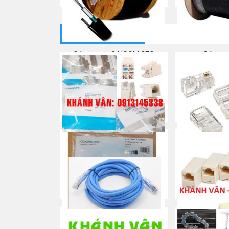
THIẾT BỊ MẠNG
Cáp quang SAICOM 8FO
Cáp qu
Mua ngay
Mua
RJ45 Cat 5e – Modular Jack /
RJ45 Cat 5e 
Nhân mạng/ Keystone
Đầu bấm/
Mua ngay
Mua