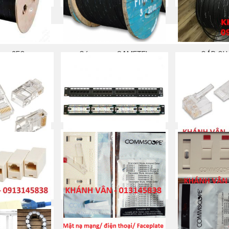
ang 2FO
Cáp quang SAMETEL
CÁP QU
 ngay
Mua ngay
Mu
– Jack/ Plug/
Patch panel 24 port CAT5e
RJ45 Cat 6 – 
 Hạt mạng
bấm/ Hạt m
Mua ngay
 ngay
Mu