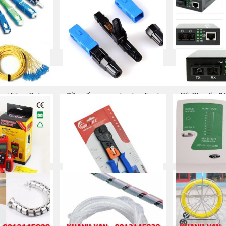
Mua ngay
Mu
g/ Fiber Optic
Đầu nối quang nhanh – Fast
Bộ Chuyển Đổ
 Cord
Connector SC/APC
Converter Q
 ngay
Mua ngay
Mu
ẠNG NF-308
Kìm bấm mạng RJ45 –
Máy Test cá
SUNKIT
thoại – 
 ngay