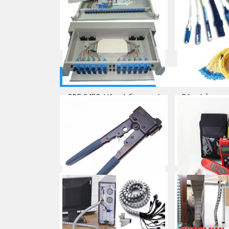
Mua ngay
CÔNG CỤ DỤNG CỤ
ODF 24FO-Hộp phối quang/
Dây nhảy quan
Giá phối quang
Patch
Mua ngay
Mua
Kìm bấm mạng đầu RJ45,
MÁY TEST M
chính hãng COMMSCOPE/
Mua