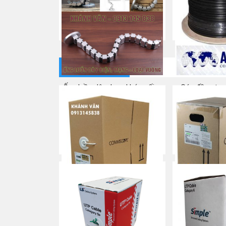
NEW – Cáp mạng Cat5e UTP
NEW – C
COMMSCOPE
Commscope
Mua ngay
Mua
CÁP MẠNG
Ống luồn dây dạng khớp nối –
Cáp đồng trụ
hình vuông
Mua
Mua ngay
Commscope CAT 5e
Commscope
Mua ngay
Mua