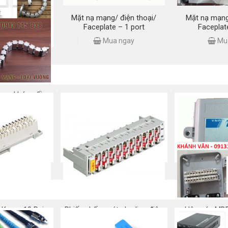
at 5E/ Cat 6 –
Mặt nạ mạng/ điện thoại/
Mặt nạ mạng
r/ Domino
Faceplate – 1 port
Faceplat
 ngay
Mua ngay
Mu
ạng khớp nối –
vuông
 ngay
 Krone 10 Pair
Phiến chống sét cho line điện
Hộp cáp MDF
thoại 10 đôi
điện
 ngay