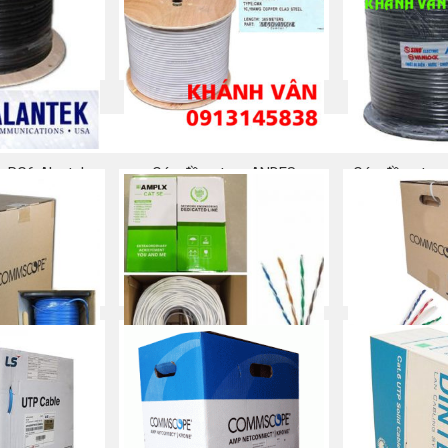
áp mạng
NEW-Cáp mạng Commscope
Bộ số/chữ/ Vò
/AMP CAT 6
Cat 5e chống nhiễu (STP)
mạng cao s
 ngay
Mua ngay
Mu
c RG6 Alantek
Cáp đồng trục ANDES
Cáp đồng trục
F
 ngay
Mua ngay
Mu
/AMP CAT 6
Cáp mạng AMPLX Cat 5e
Cáp mạng C
5e chống 
 ngay
Mua ngay
Mu