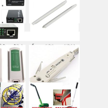
a ngay
Mua ngay
i Quang Điện/
Ống co nhiệt/ nung nhiệt hàn
uang 10/100M
cáp quang
a ngay
Mua ngay
p mạng, điện
Tool nhấn phiến Krone/ Dao
RJ45/ RJ11
phập phiến