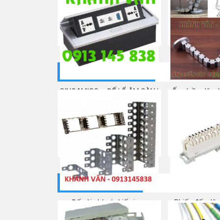
Patch cord Cat 5e/ Dây nhảy
Đầu nối RJ45 C
mạng
Connecto
Mua ngay
Mua
THIẾT BỊ ĐIỆN THOẠI
SINOAMIGO – ĐẾ/ Ổ ÂM SÀN/
Ống luồn dây d
BÀN ĐA NĂNG
hình 
Mua ngay
Mua
THIẾT BỊ QUANG
Đế cài phím/ phiến inox
Phiến đấu dây
10/20/30/50/150 (15 WAY)
Mua