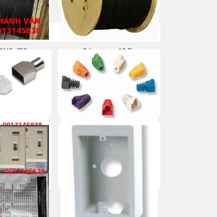
ANG 4FO
Cáp quang 12 Fo
a ngay
Mua ngay
Plug/ jack/ Đầu
Đầu chụp/ Đầu boot/ Boot
ạng (3 mảnh)
Colour/ Plug Boot
a ngay
Mua ngay