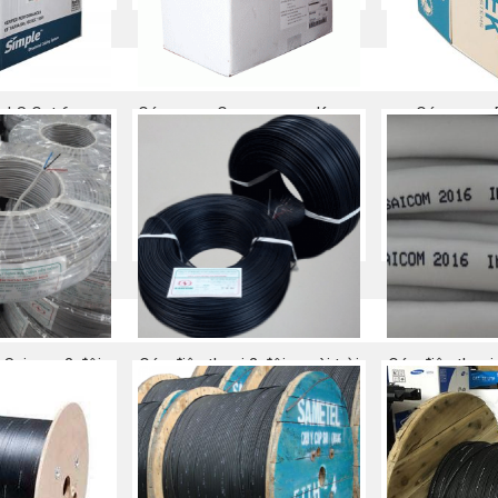
 LS Cat 6
Cáp mạng Commscope Krone
Cáp mạng D
Cat 6
 ngay
Mu
Mua ngay
i Saicom 2 đôi
Cáp điện thoại 2 đôi ngoài trời
Cáp điện thoạ
 ngay
Mua ngay
Mu