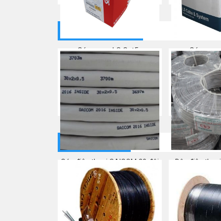
CÁP ĐIỆN THOẠI
Cáp mạng LS Cat5e
Cáp mạng
Mua ngay
Mua
CÁP QUANG
Cáp điện thoại SAICOM 30 đôi
Dây điện thoạ
Mua ngay
Mua