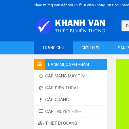
Chào mừng bạn đến với Thiết Bị Viễn Thông Tin Học Khán
TRANG CHỦ
GIỚI THIỆU
SẢN 
DANH MỤC SẢN PHẨM
CÁP MẠNG MÁY TÍNH
CÁP ĐIỆN THOẠI
CÁP QUANG
CÁP TRUYỀN HÌNH
THIẾT BỊ QUANG