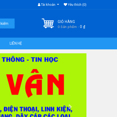
Tài khoản
Yêu thích
(0)
GIỎ HÀNG
 kiếm
0
₫
0 Sản phẩm -
LIÊN HỆ
Next