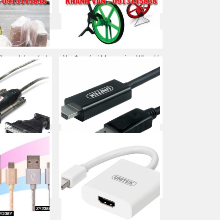
a ngay
Mua ngay
Khung kéo cáp/
Xe đo cáp/ Measuring Wheel/
 cáp ngầm
Thước đẩy bánh xe
a ngay
Mua ngay
-> COM 9 + ĐĐ
CÁP DISPLAYPORT -> HDMI
 25 UNITEK (Y-
UNITEK (Y-5118CA)
5A)
Mua ngay
a ngay