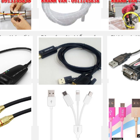
Mua ngay
Mu
dạng khớp nối/
Dây xoắn ruột gà/ Ống xoắn
Ghi kéo cáp/ 
 Ống chân voi/
bó dây
Dây mồi
uồn cáp
Mua ngay
Mu
 ngay
-> LAN UNITEK
CÁP HDMI -> VGA + USB
CÁP USB 2.0 
466)
KINGMASTER (KY-H129B)
COM 9 -> COM
10
 ngay
Mua ngay
Mu