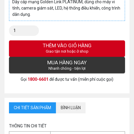
Dây cáp mạng Golden Link PLATINUM, dùng cho máy vi
tính, camera giám sát, LED, hệ thống điều khiển, công trình
dân dụng.
Số
lượng:
THÊM VÀO GIỎ HÀNG
Giao tận nơi hoặc ở shop
MUA HÀNG NGAY
Nhanh chóng - tiện lợi
Gọi
1800-6601
để được tư vấn (miễn phí cuộc gọi)
CHI TIẾT SẢN PHẨM
BÌNH LUẬN
THÔNG TIN CHI TIẾT