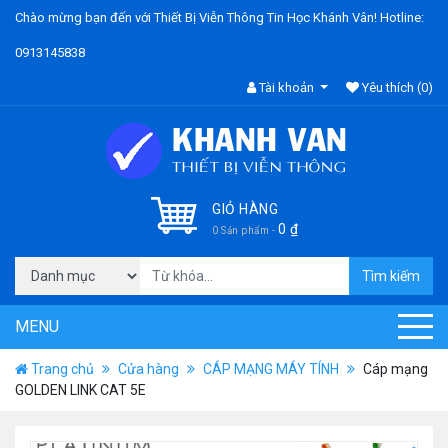
Chào mừng bạn đến với Thiết Bị Viễn Thông Tin Học Khánh Vân! Hotline:
0913145838
Tài khoản
Yêu thích
(0)
GIỎ HÀNG
0
₫
0 Sản phẩm -
Tìm kiếm
MENU
Trang chủ
Cửa hàng
CÁP MẠNG MÁY TÍNH
Cáp mạng
GOLDEN LINK CAT 5E