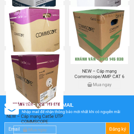
Cáp mạng LS Cat 6
Cáp mạng Commscope
Krone Cat 6
Mua ngay
Mua ngay
NEW-Cáp mạng
NEW – Cáp mạng
Commscope Cat 5e chống
Commscope/AMP CAT 6
nhiễu (STP)
Mua ngay
Mua ngay
ĐĂNG KÝ NHẬN EMAIL
Nhập mail để nhận thông báo mới nhất khi có nguyễn mãi
NEW – Cáp mạng Cat5e UTP
COMMSCOPE
Đăng ký
Mua ngay