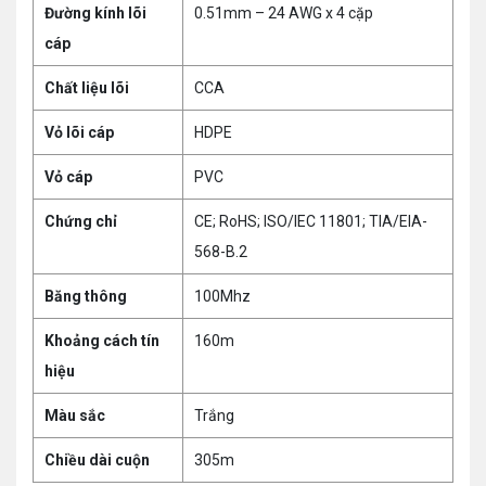
Đường kính lõi
0.51mm – 24 AWG x 4 cặp
cáp
Chất liệu lõi
CCA
Vỏ lõi cáp
HDPE
Vỏ cáp
PVC
Chứng chỉ
CE; RoHS; ISO/IEC 11801; TIA/EIA-
568-B.2
Băng thông
100Mhz
Khoảng cách tín
160m
hiệu
Màu sắc
Trắng
Chiều dài cuộn
305m