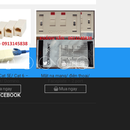
Cat 5E/ Cat 6 –
Mặt nạ mạng/ điện thoại/
r/ Domino
Faceplate – 2 port
a ngay
Mua ngay
ACEBOOK