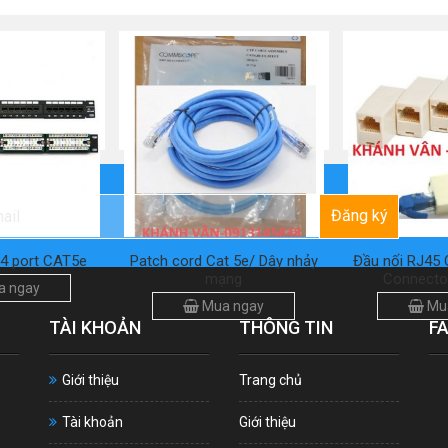
Đăng ký
24 port CAT5e
Patch cord Cat 5e/ Dây nhảy
Đầu nối RJ45 
mạng
Connecto
 ngay
Mua ngay
Mu
TÀI KHOẢN
THÔNG TIN
F
Giới thiệu
Trang chủ
Tài khoản
Giới thiệu