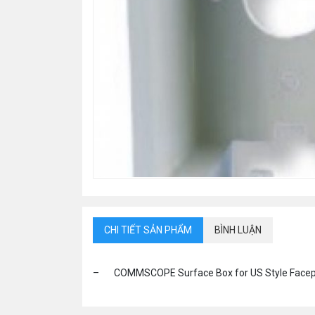
CHI TIẾT SẢN PHẨM
BÌNH LUẬN
– COMMSCOPE Surface Box for US Style Facep