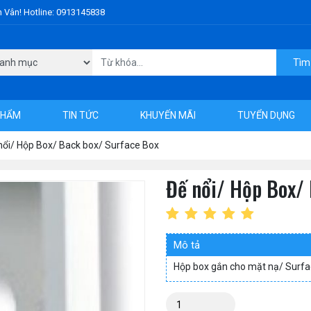
h Vân! Hotline: 0913145838
Tìm
PHẨM
TIN TỨC
KHUYẾN MÃI
TUYỂN DỤNG
nổi/ Hộp Box/ Back box/ Surface Box
Đế nổi/ Hộp Box/ 
Mô tả
Hộp box gắn cho mặt nạ/ Surfa
Số