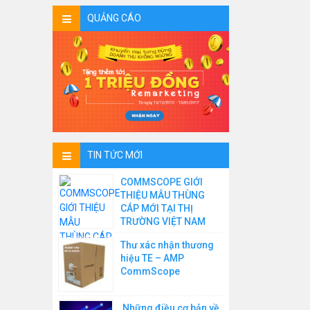
QUẢNG CÁO
TIN TỨC MỚI
COMMSCOPE GIỚI
THIỆU MẪU THÙNG
CÁP MỚI TẠI THỊ
TRƯỜNG VIỆT NAM
Thư xác nhận thương
hiệu TE – AMP
CommScope
Những điều cơ bản về