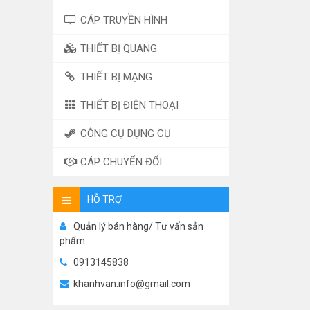
CÁP TRUYỀN HÌNH
THIẾT BỊ QUANG
THIẾT BỊ MẠNG
THIẾT BỊ ĐIỆN THOẠI
CÔNG CỤ DỤNG CỤ
CÁP CHUYỂN ĐỔI
HỖ TRỢ
Quản lý bán hàng/ Tư vấn sản
phẩm
0913145838
khanhvan.info@gmail.com