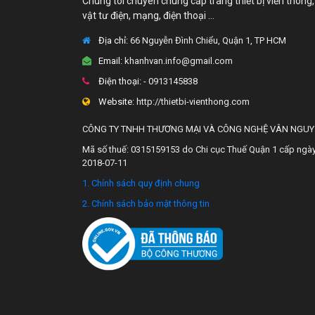
Chúng tôi chuyên chung cấp trang thiết bị viễn thông,
vật tư điện, mạng, điện thoại ...
Địa chỉ:
66 Nguyễn Đình Chiểu, Quận 1, TP HCM
Email:
khanhvan.info@gmail.com
Điện thoại:
- 0913145838
Website:
http://thietbi-vienthong.com
CÔNG TY TNHH THƯƠNG MẠI VÀ CÔNG NGHỆ VÂN NGU
Mã số thuế: 0315159153 do Chi cục Thuế Quận 1 cấp ngà
2018-07-11
1. Chính sách quy định chung
2. Chính sách bảo mật thông tin