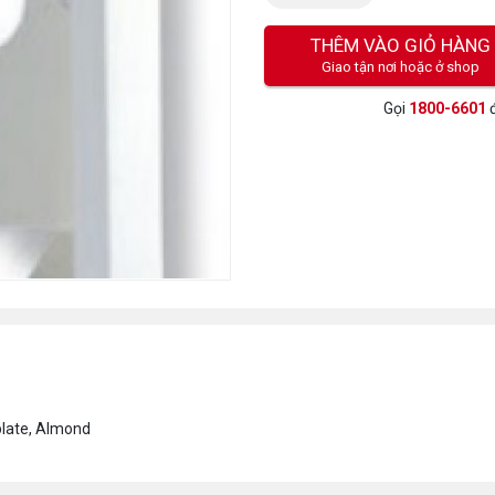
lượng:
THÊM VÀO GIỎ HÀNG
Giao tận nơi hoặc ở shop
Gọi
1800-6601
đ
late, Almond