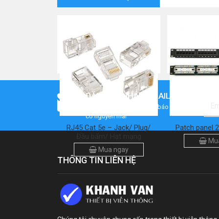
ĐĂNG KÝ NHẬN EMAIL
Nhập mail để nhận thông báo mới nhất khi
có nguyễn mãi
RJ45 Cat 5e – Jack/ Plug/
Patch panel 
Đầu bấm/ Hạt mạng
Mua
Mua ngay
THÔNG TIN LIÊN HỆ