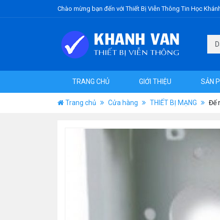
Chào mừng bạn đến với Thiết Bị Viễn Thông Tin Học Khán
TRANG CHỦ
GIỚI THIỆU
SẢN 
Trang chủ
Cửa hàng
THIẾT BỊ MẠNG
Đế 