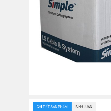
CHI TIẾT SẢN PHẨM
BÌNH LUẬN