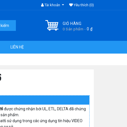
Tài khoản
Yêu thích
(0)
GIỎ HÀNG
 kiếm
0
₫
0 Sản phẩm -
LIÊN HỆ
6
t6
được chứng nhận bới UL, ETL, DELTA đã chứng
a sản phẩm.
cat6 sử dụng trong các ứng dụng tín hiệu VIDEO
g cơ sở.