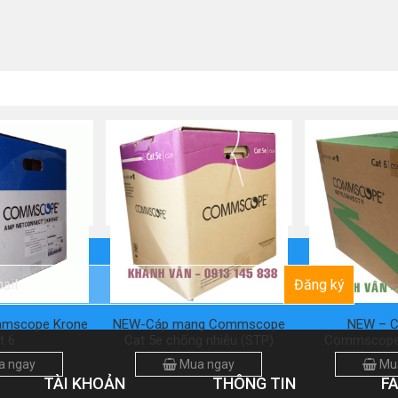
Đăng ký
mscope Krone
NEW-Cáp mạng Commscope
NEW – 
t 6
Cat 5e chống nhiễu (STP)
Commscope
 ngay
Mua ngay
Mu
TÀI KHOẢN
THÔNG TIN
F