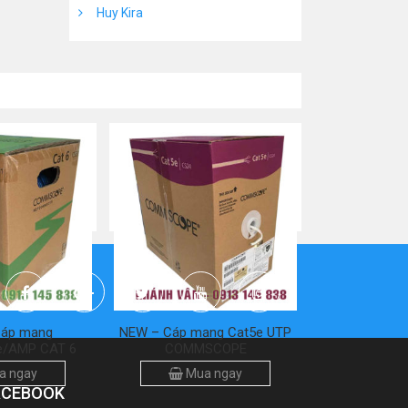
Huy Kira
Cáp mạng
NEW – Cáp mạng Cat5e UTP
/AMP CAT 6
COMMSCOPE
a ngay
Mua ngay
ACEBOOK