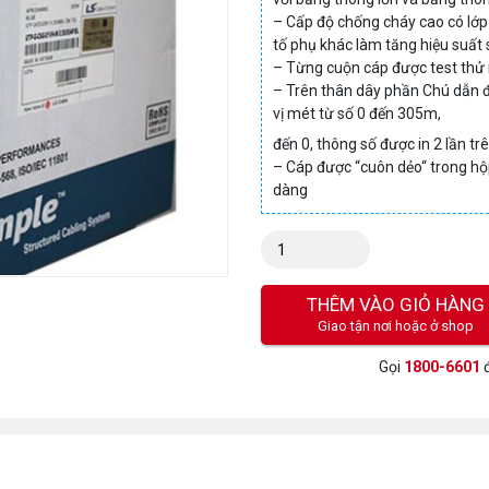
– Cấp độ chống cháy cao có lớp
tố phụ khác làm tăng hiệu suất 
– Từng cuộn cáp được test thử 
– Trên thân dây phần Chú dẫn đư
vị mét từ số 0 đến 305m,
đến 0, thông số được in 2 lần t
– Cáp được “cuôn dẻo“ trong hộp
dàng
Số
lượng:
THÊM VÀO GIỎ HÀNG
Giao tận nơi hoặc ở shop
Gọi
1800-6601
đ