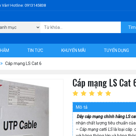
h Vân! Hotline: 0913145838
Tìm
PHẨM
TIN TỨC
KHUYẾN MÃI
TUYỂN DỤNG
Cáp mạng LS Cat 6
Cáp mạng LS Cat 
Mô tả
Dây cáp m
ạng chính hãng LS ca
nhận chất lượng tiêu chuẩn củ
–
Cáp mạng cat6 LS
là loại cáp 
với băng thông lớn và băng thôn