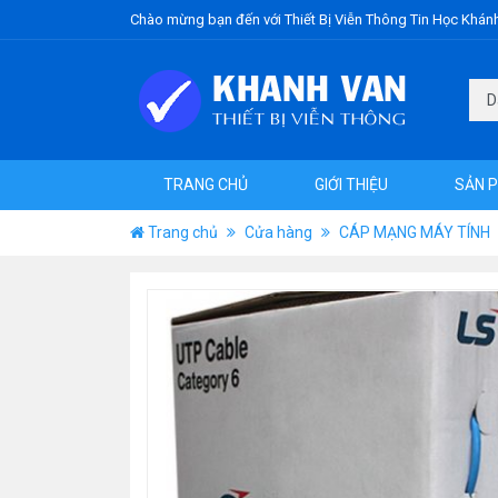
Chào mừng bạn đến với Thiết Bị Viễn Thông Tin Học Khán
TRANG CHỦ
GIỚI THIỆU
SẢN 
Trang chủ
Cửa hàng
CÁP MẠNG MÁY TÍNH