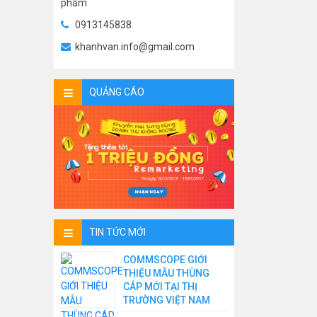
phẩm
0913145838
khanhvan.info@gmail.com
QUẢNG CÁO
TIN TỨC MỚI
COMMSCOPE GIỚI
THIỆU MẪU THÙNG
CÁP MỚI TẠI THỊ
TRƯỜNG VIỆT NAM