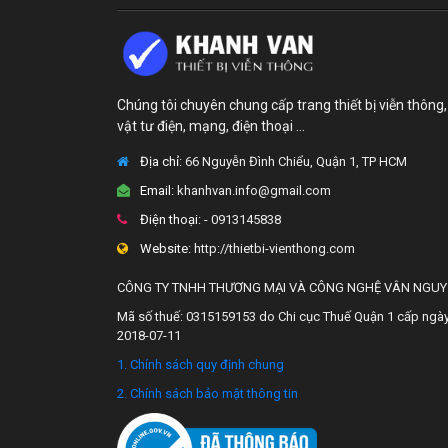
Chúng tôi chuyên chung cấp trang thiết bị viễn thông,
vật tư điện, mạng, điện thoại ...
Địa chỉ:
66 Nguyễn Đình Chiểu, Quận 1, TP HCM
Email:
khanhvan.info@gmail.com
Điện thoại:
- 0913145838
Website:
http://thietbi-vienthong.com
CÔNG TY TNHH THƯƠNG MẠI VÀ CÔNG NGHỆ VÂN NGU
Mã số thuế: 0315159153 do Chi cục Thuế Quận 1 cấp ngà
2018-07-11
1. Chính sách quy định chung
2. Chính sách bảo mật thông tin