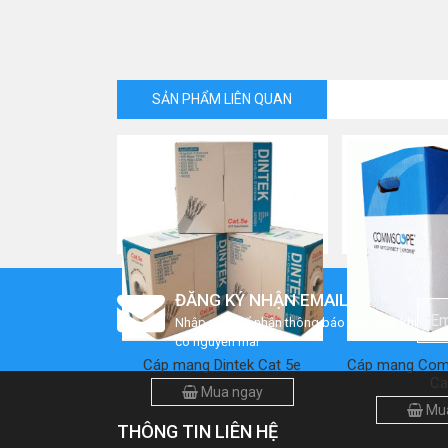
SẢN PHẨM LIÊN QUAN
ĐĂNG KÝ NHẬN EMAIL
Nhập mail để nhận thông báo mới nhất khi
có nguyễn mãi
Cáp mạng Dintek Cat 5e
Cáp mạng Com
Ca
Mua ngay
Mua
THÔNG TIN LIÊN HỆ