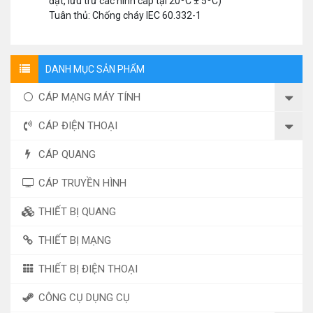
đặt, lưu trữ các hình cáp tại 20ºC ± 5ºC)
Tuân thủ: Chống cháy IEC 60.332-1
DANH MỤC SẢN PHẨM
CÁP MẠNG MÁY TÍNH
CÁP ĐIỆN THOẠI
CÁP QUANG
CÁP TRUYỀN HÌNH
THIẾT BỊ QUANG
THIẾT BỊ MẠNG
THIẾT BỊ ĐIỆN THOẠI
CÔNG CỤ DỤNG CỤ