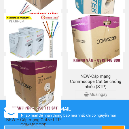
Cáp mạng Commscope Cat
Cáp mạng Dintek Cat 6
5e chống nhiễu (STP)
Mua ngay
Mua ngay
Cáp mạng GOLDEN LINK
NEW-Cáp mạng
CAT 5E
Commscope Cat 5e chống
nhiễu (STP)
Mua ngay
Mua ngay
ĐĂNG KÝ NHẬN EMAIL
Nhập mail để nhận thông báo mới nhất khi có nguyễn mãi
NEW – Cáp mạng Cat5e UTP
COMMSCOPE