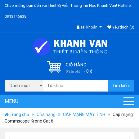
Chào mừng bạn đến với Thiết Bị Viễn Thông Tin Học Khánh Vân! Hotline:
0913145838
Tài khoản
Yêu thích
(0)
GIỎ HÀNG
0
₫
0 Sản phẩm -
Tìm kiếm
MENU
Trang chủ
Cửa hàng
CÁP MẠNG MÁY TÍNH
Cáp mạng
Commscope Krone Cat 6