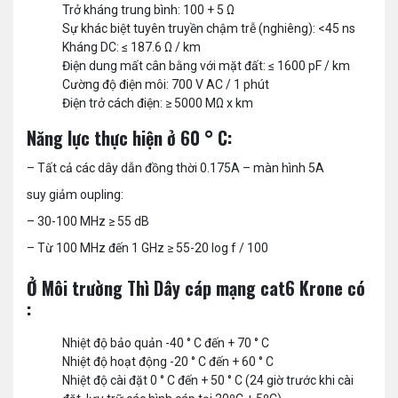
Trở kháng trung bình: 100 + 5 Ω
Sự khác biệt tuyên truyền chậm trễ (nghiêng): <45 ns
Kháng DC: ≤ 187.6 Ω / km
Điện dung mất cân bằng với mặt đất: ≤ 1600 pF / km
Cường độ điện môi: 700 V AC / 1 phút
Điện trở cách điện: ≥ 5000 MΩ x km
Năng lực thực hiện ở 60 ° C:
– Tất cả các dây dẫn đồng thời 0.175A – màn hình 5A
suy giảm oupling:
– 30-100 MHz ≥ 55 dB
– Từ 100 MHz đến 1 GHz ≥ 55-20 log f / 100
Ở Môi trường Thì Dây cáp mạng cat6 Krone có
:
Nhiệt độ bảo quản -40 ° C đến + 70 ° C
Nhiệt độ hoạt động -20 ° C đến + 60 ° C
Nhiệt độ cài đặt 0 ° C đến + 50 ° C (24 giờ trước khi cài