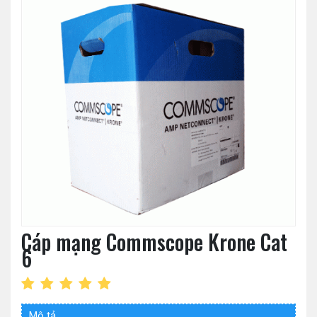
Cáp mạng Commscope Krone Cat
6
Mô tả