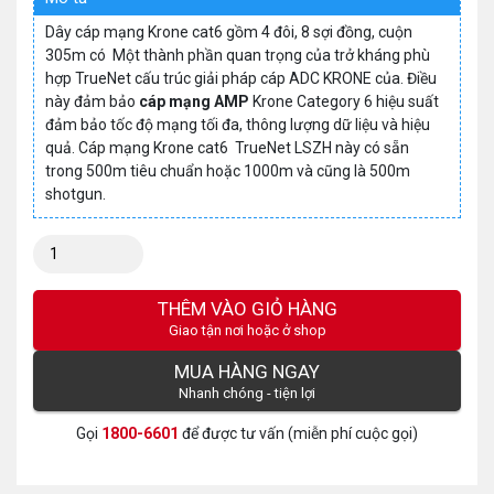
Dây cáp mạng Krone cat6 gồm 4 đôi, 8 sợi đồng, cuộn
305m có Một thành phần quan trọng của trở kháng phù
hợp TrueNet cấu trúc giải pháp cáp ADC KRONE của. Điều
này đảm bảo
cáp mạng AMP
Krone Category 6 hiệu suất
đảm bảo tốc độ mạng tối đa, thông lượng dữ liệu và hiệu
quả. Cáp mạng Krone cat6 TrueNet LSZH này có sẵn
trong 500m tiêu chuẩn hoặc 1000m và cũng là 500m
shotgun.
Số
lượng:
THÊM VÀO GIỎ HÀNG
Giao tận nơi hoặc ở shop
MUA HÀNG NGAY
Nhanh chóng - tiện lợi
Gọi
1800-6601
để được tư vấn (miễn phí cuộc gọi)