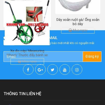
Tool nhấn phiến Krone/ Dao
Dây xoắn ruột gà/ Ống xoắn
phập phiến
bó dây
Mua ngay
Mua ngay
ĐĂNG KÝ NHẬN EMAIL
Nhập mail để nhận thông báo mới nhất khi có nguyễn mãi
Xe đo cáp/ Measuring
Wheel/ Thước đẩy bánh xe
Đăng ký
Mua ngay
THÔNG TIN LIÊN HỆ