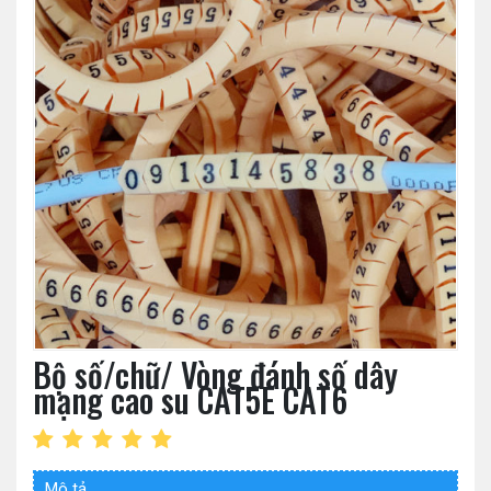
Bộ số/chữ/ Vòng đánh số dây
mạng cao su CAT5E CAT6
Mô tả