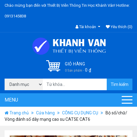
Chào mừng bạn đến với Thiết Bị Viễn Thông Tin Học Khánh Vân! Hotline:
0913145838
Tài khoản
Yêu thích
(0)
GIỎ HÀNG
0
₫
0 Sản phẩm -
Tìm kiếm
MENU
Trang chủ
Cửa hàng
CÔNG CỤ DỤNG CỤ
Bộ số/chữ/
Vòng đánh số dây mạng cao su CAT5E CAT6