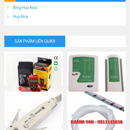
Blog Huy Kira
Huy Kira
SẢN PHẨM LIÊN QUAN
MÁY TEST MẠNG NF-308
Máy Test cáp mạng, điện
thoại – RJ45/ RJ11
Mua ngay
Mua ngay