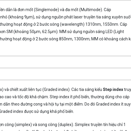
uyền dẫn là đơn mốt (Singlemode) và đa mốt (Multimode). Cáp
nhỏ (khoảng 9µm), sử dụng nguồn phát laser truyền tia sáng xuyên suốt
. SM thường hoạt động ở 2 bước sóng (wavelength) 1310nm, 1550nm. Cáp
 hơn SM (khoảng 50µm, 62.5µm). MM sử dụng nguồn sáng LED (Light
và thường hoạt động ở 2 bước sóng 850nm, 1300nm; MM có khoảng cách k
) và chiết xuất liên tục (Graded index). Các tia sáng kiểu
Step index
tru
o cao và tốc độ khá chậm. Step index ít phổ biến, thường dùng cho cáp
n dẫn theo đường cong và hội tụ tại một điểm. Do đó Graded index ít suy
 Graded index được sử dụng khá phổ biến.
ơn công (simplex) và song công (duplex). Simplex truyền tín hiệu chỉ 1