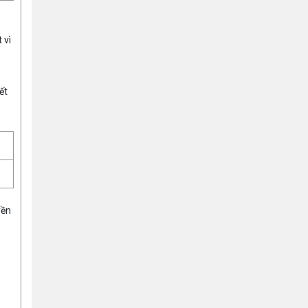
 vì
ết
yền