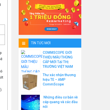
g
TIN TỨC MỚI
COMMSCOPE GIỚI
ớp
THIỆU MẪU THÙNG
sẽ
CÁP MỚI TẠI THỊ
TRƯỜNG VIỆT NAM
có
Thư xác nhận thương
ướt
hiệu TE – AMP
CommScope
).
Những điều cơ bản về
cáp quang và các đầu
nối