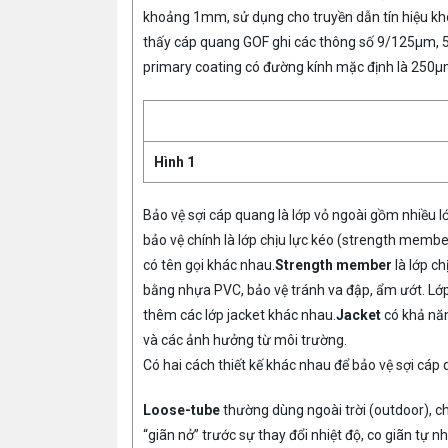
khoảng 1mm, sử dụng cho truyền dẫn tín hiệu kho
thấy cáp quang GOF ghi các thông số 9/125µm, 
primary coating có đường kính mặc định là 250µ
Hình 1
Bảo vệ sợi cáp quang là lớp vỏ ngoài gồm nhiều l
bảo vệ chính là lớp chịu lực kéo (strength member)
có tên gọi khác nhau.
Strength member
là lớp ch
bằng nhựa PVC, bảo vệ tránh va đập, ẩm ướt. Lớp 
thêm các lớp jacket khác nhau.
Jacket
có khả năn
và các ảnh hưởng từ môi trường.
Có hai cách thiết kế khác nhau để bảo vệ sợi cáp
Loose-tube
thường dùng ngoài trời (outdoor), c
“giãn nở” trước sự thay đổi nhiệt độ, co giãn tự 