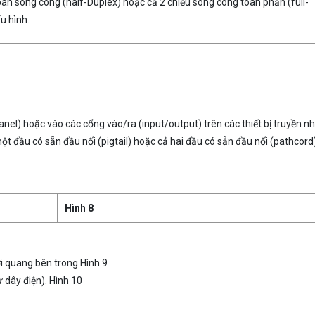
 bán song công (half-Duplex) hoặc cả 2 chiều song công toàn phần (full-
u hình.
nel) hoặc vào các cổng vào/ra (input/output) trên các thiết bị truyền n
 đầu có sẵn đầu nối (pigtail) hoặc cả hai đầu có sẵn đầu nối (pathcord)
Hình 8
i quang bên trong.Hình 9
ư dây điện). Hình 10