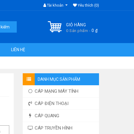
Tài khoản
Yêu thích
(0)
GIỎ HÀNG
 kiếm
0
₫
0 Sản phẩm -
LIÊN HỆ
DANH MỤC SẢN PHẨM
CÁP MẠNG MÁY TÍNH
CÁP ĐIỆN THOẠI
CÁP QUANG
CÁP TRUYỀN HÌNH
c