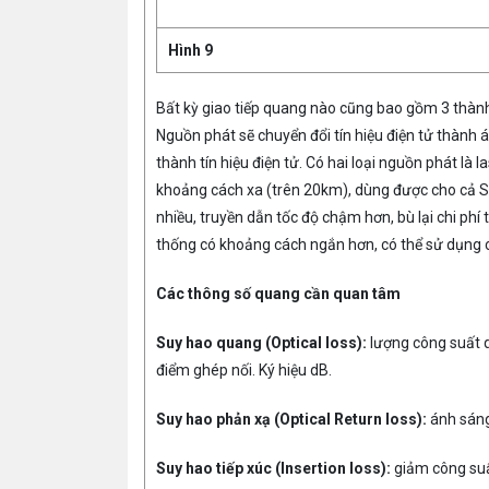
Hình 9
Bất kỳ giao tiếp quang nào cũng bao gồm 3 thành
Nguồn phát sẽ chuyển đổi tín hiệu điện tử thành
thành tín hiệu điện tử. Có hai loại nguồn phát là l
khoảng cách xa (trên 20km), dùng được cho cả S
nhiều, truyền dẫn tốc độ chậm hơn, bù lại chi p
thống có khoảng cách ngắn hơn, có thể sử dụng ch
Các thông số quang cần quan tâm
Suy hao quang (Optical loss):
lượng công suất q
điểm ghép nối. Ký hiệu dB.
Suy hao phản xạ (Optical Return loss):
ánh sáng 
Suy hao tiếp xúc (Insertion loss):
giảm công suất