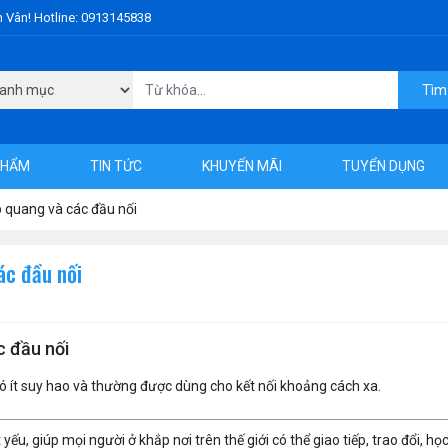
h Vân! Hotline: 0913145838
Tìm
PHẨM
TIN TỨC
KHUYẾN MÃI
TUYỂN DỤNG
 quang và các đầu nối
ác đầu nối
c đầu nối
ó ít suy hao và thường được dùng cho kết nối khoảng cách xa.
yếu, giúp mọi người ở khắp nơi trên thế giới có thể giao tiếp, trao đổi, họ