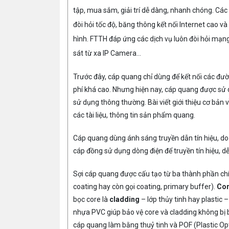
tập, mua sắm, giải trí dễ dàng, nhanh chóng. Các 
đòi hỏi tốc độ, băng thông kết nối Internet cao 
hình. FTTH đáp ứng các dịch vụ luôn đòi hỏi mạng 
sát từ xa IP Camera…
Trước đây, cáp quang chỉ dùng để kết nối các đườn
phí khá cao. Nhưng hiện nay, cáp quang được sử 
sử dụng thông thường. Bài viết giới thiệu cơ bản 
các tài liệu, thông tin sản phẩm quang.
Cáp quang dùng ánh sáng truyền dẫn tín hiệu, do
cáp đồng sử dụng dòng điện để truyền tín hiệu, dễ
Sợi cáp quang được cấu tạo từ ba thành phần chính
coating hay còn gọi coating, primary buffer).
Co
bọc core là
cladding
– lớp thủy tinh hay plastic 
nhựa PVC giúp bảo vệ core và cladding không bị bụ
cáp quang làm bằng thuỷ tinh và POF (Plastic Opt