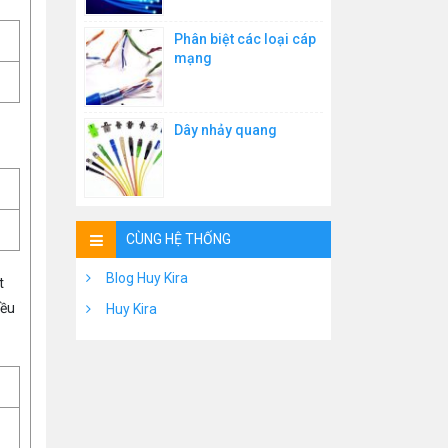
Phân biệt các loại cáp
mạng
Dây nhảy quang
CÙNG HỆ THỐNG
Blog Huy Kira
t
iều
Huy Kira