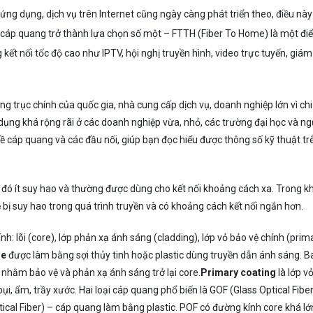
ứng dụng, dịch vụ trên Internet cũng ngày càng phát triển theo, điều này
và cáp quang trở thành lựa chọn số một – FTTH (Fiber To Home) là một đi
kết nối tốc độ cao như IPTV, hội nghị truyền hình, video trực tuyến, giám
g trục chính của quốc gia, nhà cung cấp dịch vụ, doanh nghiệp lớn vì chi
dụng khá rộng rãi ở các doanh nghiệp vừa, nhỏ, các trường đại học và ng
về cáp quang và các đầu nối, giúp bạn đọc hiểu được thông số kỹ thuật tr
 đó ít suy hao và thường được dùng cho kết nối khoảng cách xa. Trong kh
 bị suy hao trong quá trình truyền và có khoảng cách kết nối ngắn hơn.
: lõi (core), lớp phản xạ ánh sáng (cladding), lớp vỏ bảo vệ chính (prim
re
được làm bằng sợi thủy tinh hoặc plastic dùng truyền dẫn ánh sáng. B
– nhằm bảo vệ và phản xạ ánh sáng trở lại core.
Primary coating
là lớp v
i, ẩm, trầy xước. Hai loại cáp quang phổ biến là GOF (Glass Optical Fiber
ical Fiber) – cáp quang làm bằng plastic. POF có đường kính core khá lớ