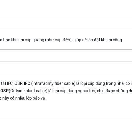
bọc khít sợi cáp quang (như cáp điện), giúp dễ lắp đặt khi thi công.
 tắt IFC, OSP.
IFC
(Intrafacility fiber cable) là loại cáp dùng trong nhà, có í
.
OSP
(Outside plant cable) là loại cáp dùng ngoài trời, chịu được những đ
p này có nhiều lớp bảo vệ.