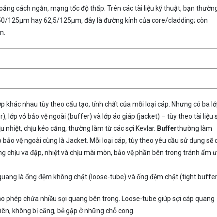
ảng cách ngắn, mạng tốc độ thấp. Trên các tài liệu kỹ thuật, bạn thườn
50/125µm hay 62,5/125µm, đây là đường kính của core/cladding; còn
m.
ớp khác nhau tùy theo cấu tạo, tính chất của mỗi loại cáp. Nhưng có ba l
, lớp vỏ bảo vệ ngoài (buffer) và lớp áo giáp (jacket) – tùy theo tài liệu 
ịu nhiệt, chịu kéo căng, thường làm từ các sợi Kevlar.
Buffer
thường làm
bảo vệ ngoài cùng là Jacket. Mỗi loại cáp, tùy theo yêu cầu sử dụng sẽ 
g chịu va đập, nhiệt và chịu mài mòn, bảo vệ phần bên trong tránh ẩm 
 quang là ống đệm không chặt (loose-tube) và ống đệm chặt (tight buffer
ho phép chứa nhiều sợi quang bên trong. Loose-tube giúp sợi cáp quang
nhiên, không bị căng, bẻ gập ở những chỗ cong.