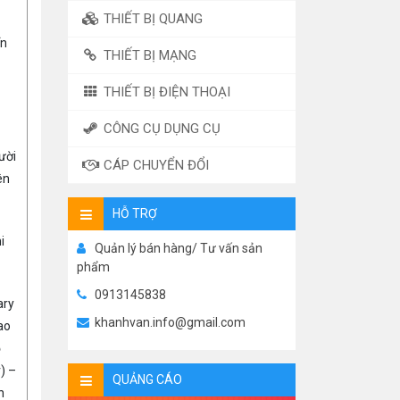
THIẾT BỊ QUANG
ển
THIẾT BỊ MẠNG
THIẾT BỊ ĐIỆN THOẠI
CÔNG CỤ DỤNG CỤ
ười
CÁP CHUYỂN ĐỔI
ên
HỖ TRỢ
i
Quản lý bán hàng/ Tư vấn sản
phẩm
0913145838
ary
khanhvan.info@gmail.com
ao
ỏ
) –
QUẢNG CÁO
n