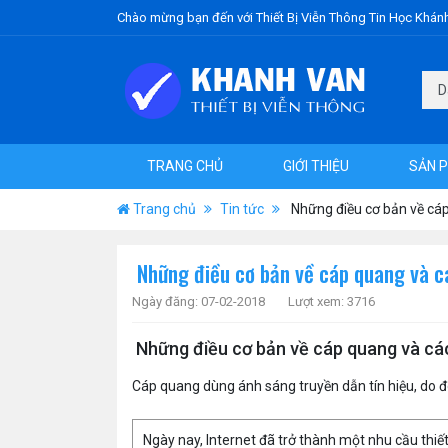
Chào mừng bạn đến với Thiết Bị Viễn Thông Tin Học Khán
TRANG CHỦ
GIỚI THIỆU
SẢN 
Trang chủ
Tin tức
Những điều cơ bản về cáp
Những điều cơ bản về cáp quang và c
Ngày đăng: 07-02-2018
Lượt xem: 3716
Những điều cơ bản về cáp quang và cá
Cáp quang dùng ánh sáng truyền dẫn tín hiệu, do đ
Ngày nay, Internet đã trở thành một nhu cầu thiết 