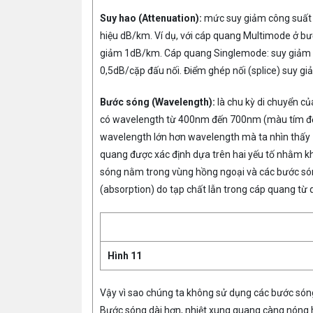
Suy hao (Attenuation):
mức suy giảm công suất q
hiệu dB/km. Ví dụ, với cáp quang Multimode ở 
giảm 1dB/km. Cáp quang Singlemode: suy giảm 
0,5dB/cặp đấu nối. Điểm ghép nối (splice) suy gi
Bước sóng (Wavelength):
là chu kỳ di chuyển c
có wavelength từ 400nm đến 700nm (màu tím đế
wavelength lớn hơn wavelength mà ta nhìn thấ
quang được xác định dựa trên hai yếu tố nhằm kh
sóng nằm trong vùng hồng ngoại và các bước só
(absorption) do tạp chất lẫn trong cáp quang từ 
Hình 11
Vậy vì sao chúng ta không sử dụng các bước sóng
Bước sóng dài hơn, nhiệt xung quang càng nóng h