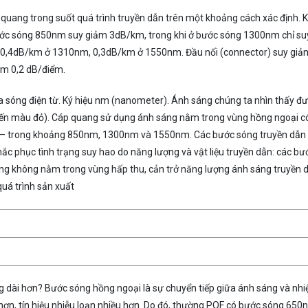
uang trong suốt quá trình truyền dẫn trên một khoảng cách xác định. 
bước sóng 850nm suy giảm 3dB/km, trong khi ở bước sóng 1300nm chỉ su
0,4dB/km ở 1310nm, 0,3dB/km ở 1550nm. Đầu nối (connector) suy giả
ảm 0,2 dB/điểm.
ủa sóng điện từ. Ký hiệu nm (nanometer). Ánh sáng chúng ta nhìn thấy đ
n màu đỏ). Cáp quang sử dụng ánh sáng nằm trong vùng hồng ngoại c
y – trong khoảng 850nm, 1300nm và 1550nm. Các bước sóng truyền dẫn
ắc phục tình trạng suy hao do năng lượng và vật liệu truyền dẫn: các bư
ng không nằm trong vùng hấp thu, cản trở năng lượng ánh sáng truyền 
quá trình sản xuất
 dài hơn? Bước sóng hồng ngoại là sự chuyển tiếp giữa ánh sáng và nhiệ
ơn, tín hiệu nhiễu loạn nhiều hơn. Do đó, thường POF có bước sóng 650