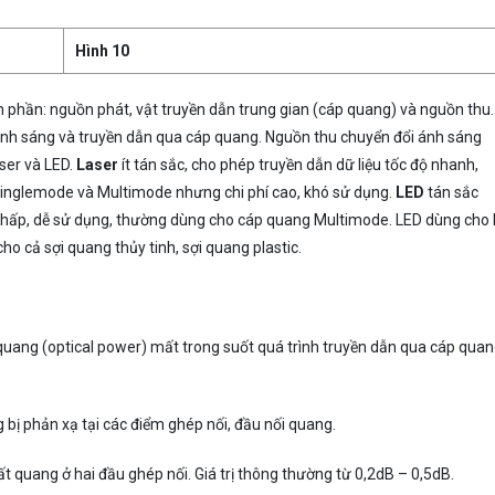
Hình 10
 phần: nguồn phát, vật truyền dẫn trung gian (cáp quang) và nguồn thu.
 ánh sáng và truyền dẫn qua cáp quang. Nguồn thu chuyển đổi ánh sáng
aser và LED.
Laser
ít tán sắc, cho phép truyền dẫn dữ liệu tốc độ nhanh,
inglemode và Multimode nhưng chi phí cao, khó sử dụng.
LED
tán sắc
hí thấp, dễ sử dụng, thường dùng cho cáp quang Multimode. LED dùng cho
o cả sợi quang thủy tinh, sợi quang plastic.
uang (optical power) mất trong suốt quá trình truyền dẫn qua cáp quan
bị phản xạ tại các điểm ghép nối, đầu nối quang.
 quang ở hai đầu ghép nối. Giá trị thông thường từ 0,2dB – 0,5dB.