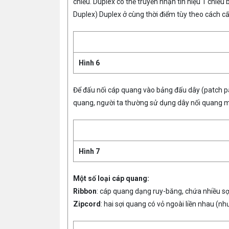
chiều. Duplex có thể truyền nhận tín hiệu 1 chiều
Duplex) Duplex ở cùng thời điểm tùy theo cách cấ
Hình 6
Để đấu nối cáp quang vào bảng đấu dây (patch pa
quang, người ta thường sử dụng dây nối quang một
Hình 7
Một số loại cáp quang:
Ribbon
: cáp quang dạng ruy-băng, chứa nhiều sợ
Zipcord
: hai sợi quang có vỏ ngoài liền nhau (nh