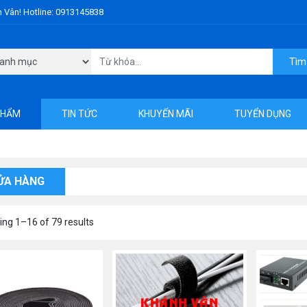
h Vân! Hotline: 0913145838
Tìm
PHẨM
TIN TỨC
KHUYẾN MÃI
TUYỂN DỤNG
ỬA HÀNG
ng 1–16 of 79 results