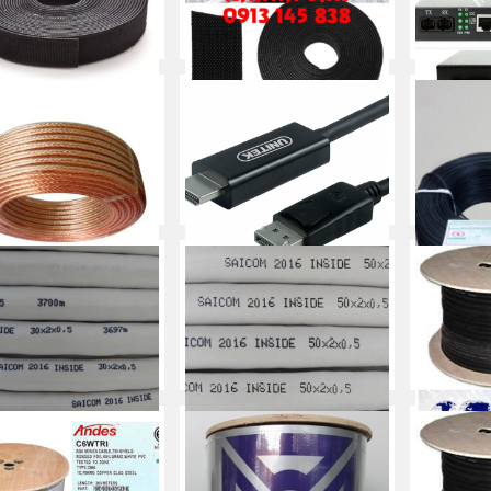
 Dán Gai Thu Gọn Dây
Băng dán quấn dây cáp
Bộ Chuyển
n Mạng/ khóa nhám
Converte
Mua ngay
Mua ngay
 âm thanh 200 Tim
CÁP DISPLAYPORT -> HDMI
Cáp điện 
UNITEK (Y-5118CA)
Mua ngay
Mua ngay
điện thoại SAICOM 30
Cáp điện thoại Saicom 50
Cáp đồn