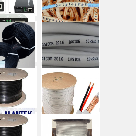
 Đổi Quang Điện/
Bộ số/chữ/ Vòng đánh số
r Quang 10/100M
dây mạng cao su CAT5E
CAT6
Mua ngay
Mua ngay
thoại 2 đôi ngoài
Cáp điện thoại SAICOM 10
trời
đôi
Mua ngay
Mua ngay
g trục ALANTEK
Cáp đồng trục ANDES