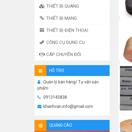
THIẾT BỊ QUANG
THIẾT BỊ MẠNG
THIẾT BỊ ĐIỆN THOẠI
Băng
CÔNG CỤ DỤNG CỤ
Điệ
CÁP CHUYỂN ĐỔI
HỖ TRỢ
Quản lý bán hàng/ Tư vấn sản
Cáp
phẩm
0913145838
khanhvan.info@gmail.com
QUẢNG CÁO
Cáp 