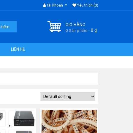
Tài khoản
Yêu thích
(0)
GIỎ HÀNG
 kiếm
0
₫
0 Sản phẩm -
LIÊN HỆ