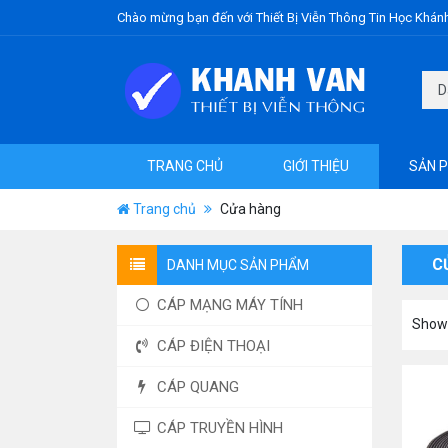
Chào mừng bạn đến với Thiết Bị Viễn Thông Tin Học Khán
TRANG CHỦ
GIỚI THIỆU
SẢN 
Trang chủ
Cửa hàng
C
DANH MỤC SẢN PHẨM
CÁP MẠNG MÁY TÍNH
Showi
CÁP ĐIỆN THOẠI
CÁP QUANG
CÁP TRUYỀN HÌNH