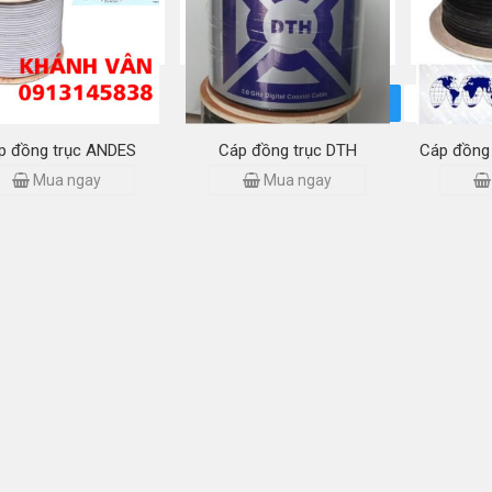
đôi
đôi trong nhà
Mua ngay
Mua ngay
1
2
3
…
5
p đồng trục ANDES
Cáp đồng trục DTH
Cáp đồng 
Mua ngay
Mua ngay