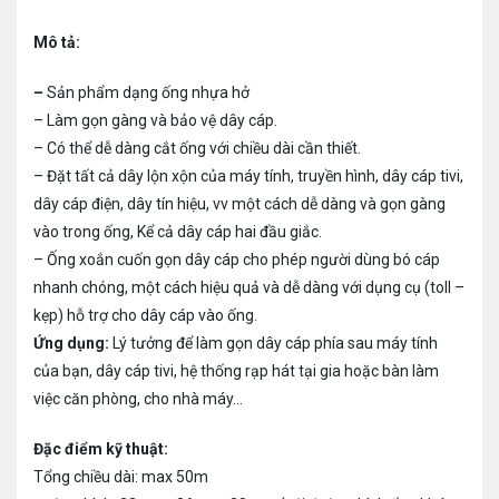
Mô tả:
–
Sản phẩm dạng ống nhựa hở
– Làm gọn gàng và bảo vệ dây cáp.
– Có thể dễ dàng cắt ống với chiều dài cần thiết.
– Đặt tất cả dây lộn xộn của máy tính, truyền hình, dây cáp tivi,
dây cáp điện, dây tín hiệu, vv một cách dễ dàng và gọn gàng
vào trong ống, Kể cả dây cáp hai đầu giắc.
– Ống xoắn cuốn gọn dây cáp cho phép người dùng bó cáp
nhanh chóng, một cách hiệu quả và dễ dàng với dụng cụ (toll –
kẹp) hỗ trợ cho dây cáp vào ống.
Ứng dụng:
Lý tưởng để làm gọn dây cáp phía sau máy tính
của bạn, dây cáp tivi, hệ thống rạp hát tại gia hoặc bàn làm
việc căn phòng, cho nhà máy…
Đặc điểm kỹ thuật:
Tổng chiều dài: max 50m