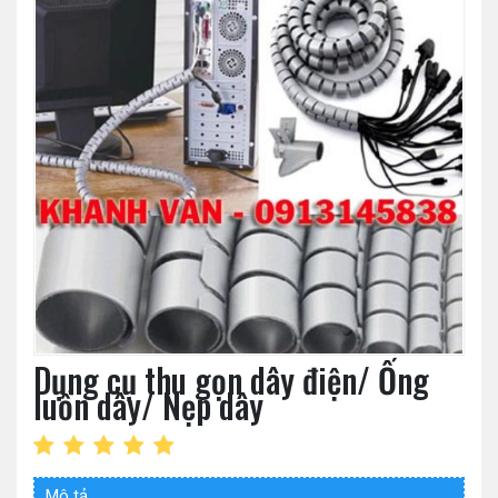
Dụng cụ thu gọn dây điện/ Ống
luồn dây/ Nẹp dây
Mô tả