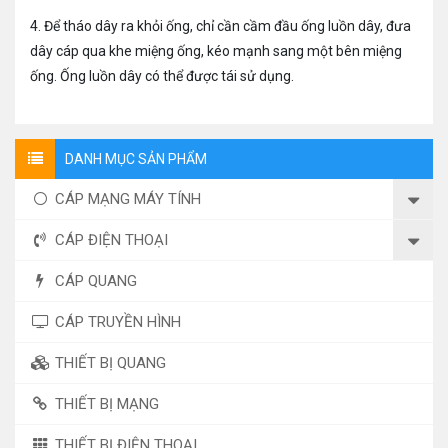
4. Để tháo dây ra khỏi ống, chỉ cần cầm đầu ống luồn dây, đưa
dây cáp qua khe miệng ống, kéo mạnh sang một bên miệng
ống. Ống luồn dây có thể được tái sử dụng.
DANH MỤC SẢN PHẨM
CÁP MẠNG MÁY TÍNH
CÁP ĐIỆN THOẠI
CÁP QUANG
CÁP TRUYỀN HÌNH
THIẾT BỊ QUANG
THIẾT BỊ MẠNG
THIẾT BỊ ĐIỆN THOẠI