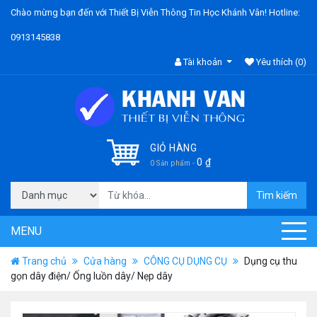
Chào mừng bạn đến với Thiết Bị Viễn Thông Tin Học Khánh Vân! Hotline:
0913145838
Tài khoản
Yêu thích
(0)
GIỎ HÀNG
0
₫
0 Sản phẩm -
Tìm kiếm
MENU
Trang chủ
Cửa hàng
CÔNG CỤ DỤNG CỤ
Dụng cụ thu
gọn dây điện/ Ống luồn dây/ Nẹp dây