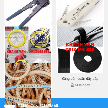
Kìm bấm mạng đầu RJ45,
Tool nhấn phiến Krone/ Dao
chính hãng COMMSCOPE/
phập phiến
AMP
Mua ngay
Mua ngay
Ghi kéo cáp/ Khung kéo cáp/
Băng dán quấn dây cáp
Dây mồi cáp ngầm
Mua ngay
Mua ngay
ĐĂNG KÝ NHẬN EMAIL