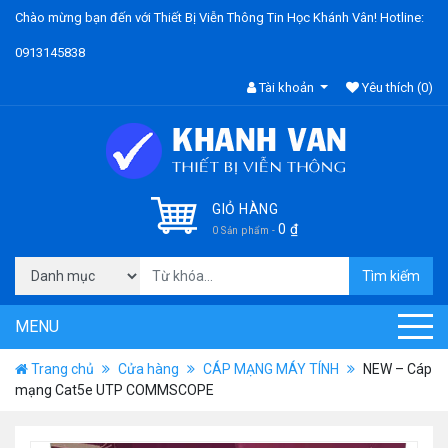
Chào mừng bạn đến với Thiết Bị Viễn Thông Tin Học Khánh Vân! Hotline:
0913145838
Tài khoản
Yêu thích
(0)
GIỎ HÀNG
0
₫
0 Sản phẩm -
Tìm kiếm
MENU
Trang chủ
Cửa hàng
CÁP MẠNG MÁY TÍNH
NEW – Cáp
mạng Cat5e UTP COMMSCOPE