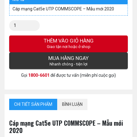
Cáp mạng Cat5e UTP COMMSCOPE – Mẫu mới 2020
Số
lượng:
THÊM VÀO GIỎ HÀNG
Giao tận nơi hoặc ở shop
MUA HÀNG NGAY
Nhanh chóng - tiện lợi
Gọi
1800-6601
để được tư vấn (miễn phí cuộc gọi)
CHI TIẾT SẢN PHẨM
BÌNH LUẬN
Cáp mạng Cat5e UTP COMMSCOPE – Mẫu mới
2020