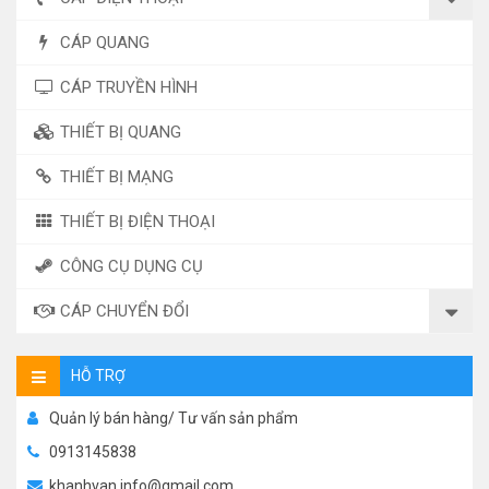
CÁP QUANG
CÁP TRUYỀN HÌNH
THIẾT BỊ QUANG
THIẾT BỊ MẠNG
THIẾT BỊ ĐIỆN THOẠI
CÔNG CỤ DỤNG CỤ
CÁP CHUYỂN ĐỔI
HỖ TRỢ
Quản lý bán hàng/ Tư vấn sản phẩm
0913145838
khanhvan.info@gmail.com