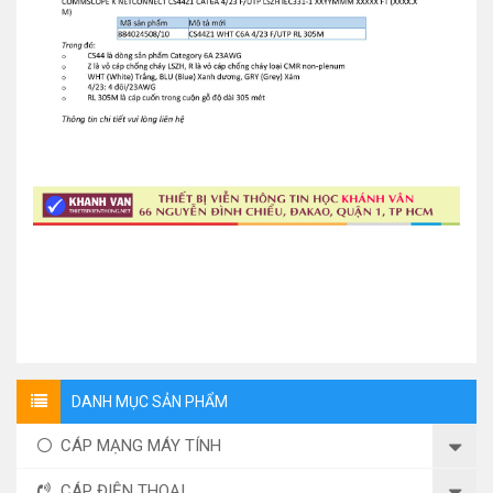
DANH MỤC SẢN PHẨM
CÁP MẠNG MÁY TÍNH
CÁP ĐIỆN THOẠI