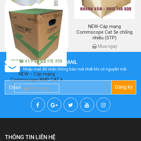
Cáp mạng GOLDEN LINK
NEW-Cáp mạng
CAT 5E
Commscope Cat 5e chống
nhiễu (STP)
Mua ngay
Mua ngay
ĐĂNG KÝ NHẬN EMAIL
Nhập mail để nhận thông báo mới nhất khi có nguyễn mãi
NEW – Cáp mạng
Commscope/AMP CAT 6
Đăng ký
Mua ngay
THÔNG TIN LIÊN HỆ