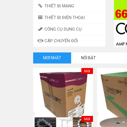
THIẾT BỊ MẠNG
THIẾT BỊ ĐIỆN THOẠI
CÔNG CỤ DỤNG CỤ
CÁP CHUYỂN ĐỔI
MỚI NHẤT
NỔI BẬT
Mới
Mới