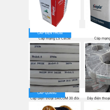
Mua ngay
Mua
CÁP ĐIỆN THOẠI
Cáp mạng LS Cat5e
Cáp mạng
Mua ngay
Mua
CÁP QUANG
Cáp điện thoại SAICOM 30 đôi
Dây điện thoạ
Mua ngay
Mua