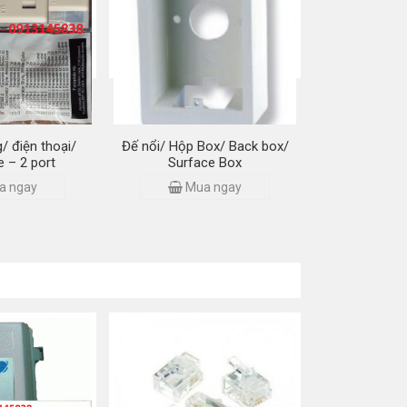
ạng (3 mảnh)
Colour/ Plug Boot
a ngay
Mua ngay
/ điện thoại/
Đế nổi/ Hộp Box/ Back box/
e – 2 port
Surface Box
a ngay
Mua ngay