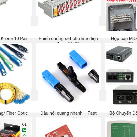
 Krone 10 Pair
Phiến chống sét cho line điện
Hộp cáp MDF
thoại 10 đôi
điện
 ngay
Mua ngay
Mu
g/ Fiber Optic
Đầu nối quang nhanh – Fast
Bộ Chuyển Đổ
 Cord
Connector SC/APC
Converter Q
 ngay
Mua ngay
Mu