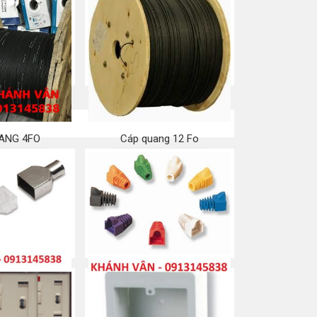
ANG 4FO
Cáp quang 12 Fo
a ngay
Mua ngay
Plug/ jack/ Đầu
Đầu chụp/ Đầu boot/ Boot