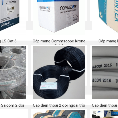
5e chống 
 ngay
Mua ngay
Mu
 LS Cat 6
Cáp mạng Commscope Krone
Cáp mạng D
Cat 6
 ngay
Mu
Mua ngay
i Saicom 2 đôi
Cáp điện thoại 2 đôi ngoài trời
Cáp điện thoạ
 ngay
Mua ngay
Mu