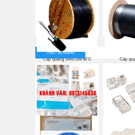
THIẾT BỊ MẠNG
Cáp quang SAICOM 8FO
Cáp qu
Mua ngay
Mua
RJ45 Cat 5e – Modular Jack /
RJ45 Cat 5e 