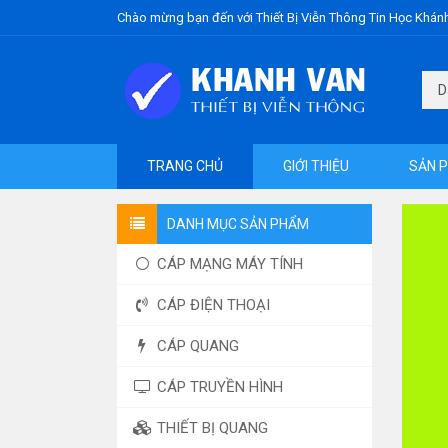
Chào mừng bạn đến với Thiết Bị Viễn Thông Tin Học Khán
TRANG CHỦ
GIỚI THIỆU
SẢN 
DANH MỤC SẢN PHẨM
CÁP MẠNG MÁY TÍNH
CÁP ĐIỆN THOẠI
CÁP QUANG
CÁP TRUYỀN HÌNH
THIẾT BỊ QUANG