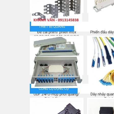
THIẾT BỊ QUANG
Đế cài phím/ phiến inox
Phiến đấu dây
10/20/30/50/150 (15 WAY)
Mua
Mua ngay
CÔNG CỤ DỤNG CỤ
ODF 24FO-Hộp phối quang/
Dây nhảy quan
Giá phối quang
Patch
Mua ngay
Mua