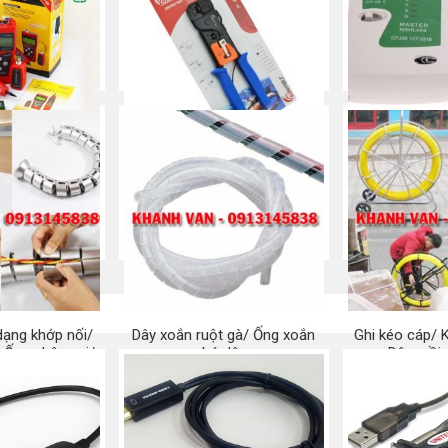
ẠNG NF-308
Kìm bấm mạng RJ45 –
Máy Test cá
SUNKIT
thoại – 
 ngay
Mua ngay
Mu
dạng khớp nối/
Dây xoắn ruột gà/ Ống xoắn
Ghi kéo cáp/ 
 Ống chân voi/
bó dây
Dây mồi
uồn cáp
Mua ngay
Mu
 ngay