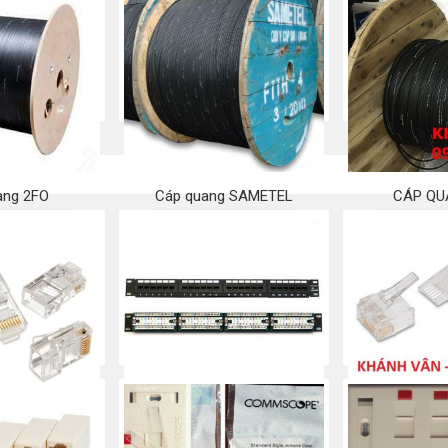
ang 2FO
Cáp quang SAMETEL
CÁP QU
 ngay
Mua ngay
Mu
– Jack/ Plug/
Patch panel 24 port CAT5e
RJ45 Cat 6 – 