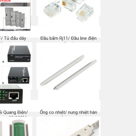
/ Tủ đấu dây
Đầu bấm Rj11/ Đầu line điện
 thoại
thoại
a ngay
Mua ngay
i Quang Điện/
Ống co nhiệt/ nung nhiệt hàn
uang 10/100M
cáp quang
a ngay
Mua ngay