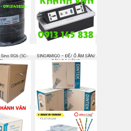
ng đánh số dây
Ghi kéo/luồn cáp SỈ/LẺ
u CAT5E CAT6
Mua ngay
a ngay
 Sino RG6 (5C-
SINOAMIGO – ĐẾ/ Ổ ÂM SÀN/
B)
BÀN ĐA NĂNG
a ngay
Mua ngay
ommscope Cat
Cáp mạng Dintek Cat 5e