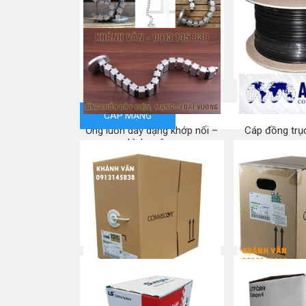
NEW – Cáp mạng Cat5e UTP
NEW – C
COMMSCOPE
Commscope
Mua ngay
Mua
CÁP MẠNG
Ống luồn dây dạng khớp nối –
Cáp đồng trụ
hình vuông
Mua
Mua ngay
Commscope CAT 5e
Commscope