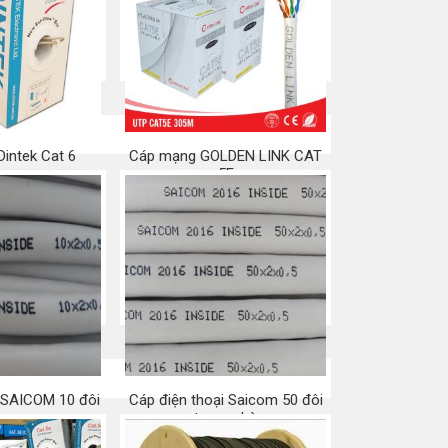
nhiễu (STP)
Mua ngay
a ngay
intek Cat 6
Cáp mạng GOLDEN LINK CAT
5E
a ngay
Mua ngay
i SAICOM 10 đôi
Cáp điện thoại Saicom 50 đôi
trong nhà
a ngay
Mua ngay