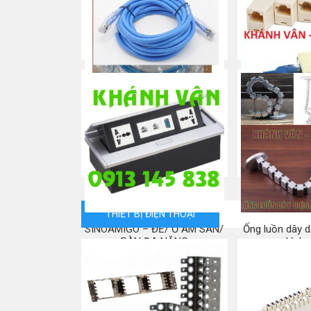
Nhân mạng/ Keystone
Đầu bấm/
Mua ngay
Mua
Patch cord Cat 5e/ Dây nhảy
Đầu nối RJ45 C
mạng
Connecto
Mua ngay
Mua
THIẾT BỊ ĐIỆN THOẠI
SINOAMIGO – ĐẾ/ Ổ ÂM SÀN/
Ống luồn dây d
BÀN ĐA NĂNG
hình 
Mua ngay
Mua