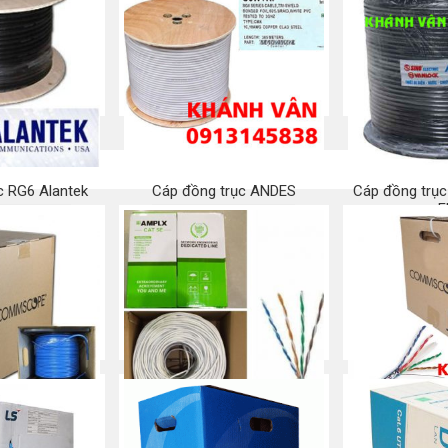
áp mạng
NEW-Cáp mạng Commscope
Bộ số/chữ/ Vò
/AMP CAT 6
Cat 5e chống nhiễu (STP)
mạng cao s
 ngay
Mua ngay
Mu
c RG6 Alantek
Cáp đồng trục ANDES
Cáp đồng trục
F
 ngay
Mua ngay
Mu
/AMP CAT 6
Cáp mạng AMPLX Cat 5e
Cáp mạng C