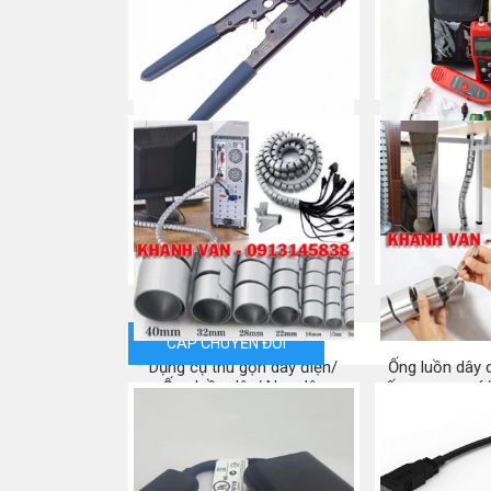
Kìm bấm mạng đầu RJ45,
MÁY TEST M
chính hãng COMMSCOPE/
Mua
AMP
Mua ngay
CÁP CHUYỂN ĐỔI
Dụng cụ thu gọn dây điện/
Ống luồn dây 
Ống luồn dây/ Nẹp dây
ống xương cá/
chân l
Mua ngay
Mua