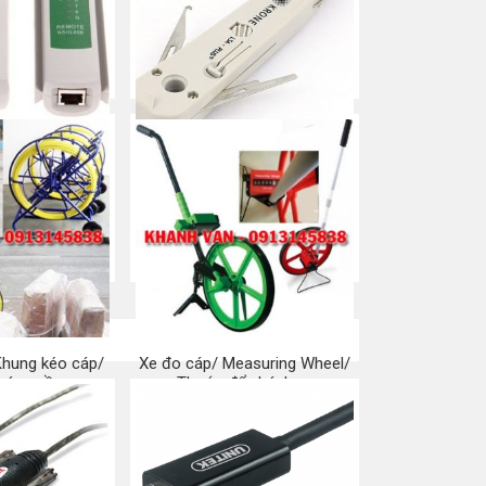
p mạng, điện
Tool nhấn phiến Krone/ Dao
RJ45/ RJ11
phập phiến
a ngay
Mua ngay
Khung kéo cáp/
Xe đo cáp/ Measuring Wheel/
 cáp ngầm
Thước đẩy bánh xe
a ngay
Mua ngay