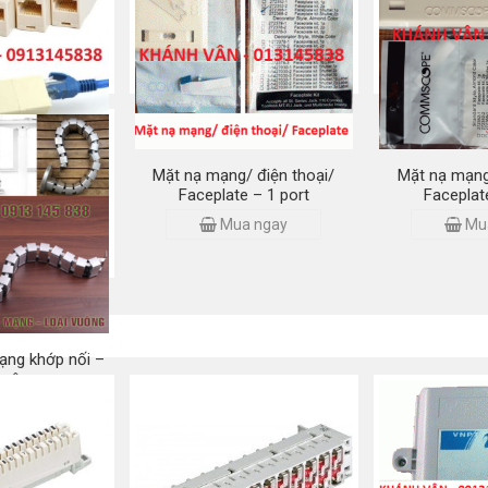
 Hạt mạng
bấm/ Hạt m
Mua ngay
 ngay
Mu
at 5E/ Cat 6 –
Mặt nạ mạng/ điện thoại/
Mặt nạ mạng
r/ Domino
Faceplate – 1 port
Faceplat
 ngay
Mua ngay
Mu
ạng khớp nối –
vuông
 ngay