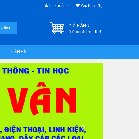
Tài khoản
Yêu thích
(0)
GIỎ HÀNG
 kiếm
0
₫
0 Sản phẩm -
LIÊN HỆ
Next