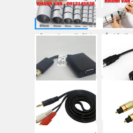
AMP
Mua ngay
CÁP CHUYỂN ĐỔI
Dụng cụ thu gọn dây điện/
Ống luồn dây 
Ống luồn dây/ Nẹp dây
ống xương cá/
chân l
Mua ngay
Mua
CÁP HDMI -> VGA (HP-
CÁP USB 2.0 
HSTNN-GD07)
(Y-1
Mua ngay
Mua