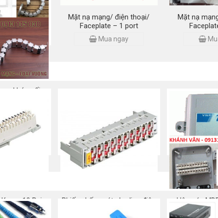
at 5E/ Cat 6 –
Mặt nạ mạng/ điện thoại/
Mặt nạ mạng
r/ Domino
Faceplate – 1 port
Faceplat
 ngay
Mua ngay
Mu
ạng khớp nối –
vuông
 ngay
 Krone 10 Pair
Phiến chống sét cho line điện
Hộp cáp MDF
thoại 10 đôi
điện
 ngay