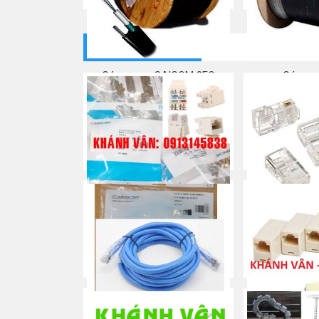
THIẾT BỊ MẠNG
Cáp quang SAICOM 8FO
Cáp qu
Mua ngay
Mua
RJ45 Cat 5e – Modular Jack /
RJ45 Cat 5e 
Nhân mạng/ Keystone
Đầu bấm/
Mua ngay
Mua