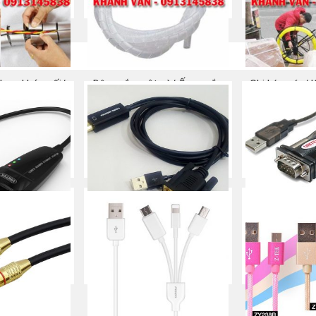
Mua ngay
Mu
dạng khớp nối/
Dây xoắn ruột gà/ Ống xoắn
Ghi kéo cáp/ 
 Ống chân voi/
bó dây
Dây mồi
uồn cáp
Mua ngay
Mu
 ngay
-> LAN UNITEK
CÁP HDMI -> VGA + USB
CÁP USB 2.0 
466)
KINGMASTER (KY-H129B)
COM 9 -> COM
10
 ngay
Mua ngay
Mu