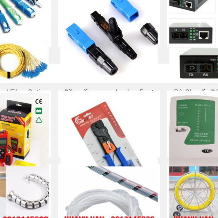
Mua ngay
Mu
g/ Fiber Optic
Đầu nối quang nhanh – Fast
Bộ Chuyển Đổ
 Cord
Connector SC/APC
Converter Q
 ngay
Mua ngay
Mu
ẠNG NF-308
Kìm bấm mạng RJ45 –
Máy Test cá
SUNKIT
thoại – 
 ngay