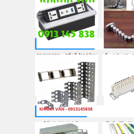
Patch cord Cat 5e/ Dây nhảy
Đầu nối RJ45 C
mạng
Connecto
Mua ngay
Mua
THIẾT BỊ ĐIỆN THOẠI
SINOAMIGO – ĐẾ/ Ổ ÂM SÀN/
Ống luồn dây d
BÀN ĐA NĂNG
hình 
Mua ngay
Mua
THIẾT BỊ QUANG
Đế cài phím/ phiến inox
Phiến đấu dây
10/20/30/50/150 (15 WAY)
Mua