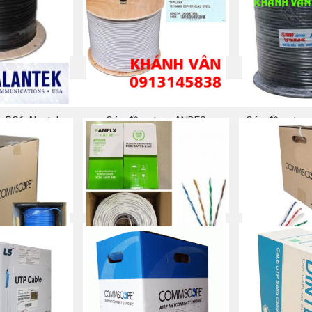
áp mạng
NEW-Cáp mạng Commscope
Bộ số/chữ/ Vò
/AMP CAT 6
Cat 5e chống nhiễu (STP)
mạng cao s
 ngay
Mua ngay
Mu
c RG6 Alantek
Cáp đồng trục ANDES
Cáp đồng trục
F
 ngay
Mua ngay
Mu
/AMP CAT 6
Cáp mạng AMPLX Cat 5e
Cáp mạng C
5e chống 
 ngay
Mua ngay
Mu