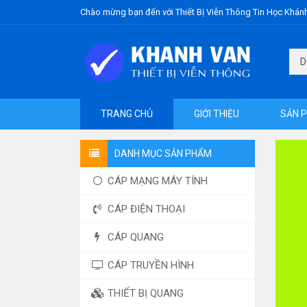
Chào mừng bạn đến với Thiết Bị Viễn Thông Tin Học Khán
TRANG CHỦ
GIỚI THIỆU
SẢN 
DANH MỤC SẢN PHẨM
CÁP MẠNG MÁY TÍNH
CÁP ĐIỆN THOẠI
CÁP QUANG
CÁP TRUYỀN HÌNH
THIẾT BỊ QUANG