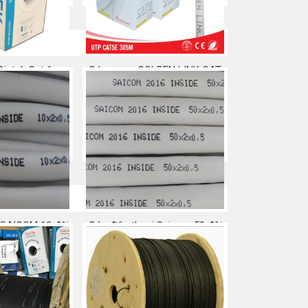
intek Cat 6
Cáp mạng GOLDEN LINK CAT
5E
a ngay
Mua ngay
i SAICOM 10 đôi
Cáp điện thoại Saicom 50 đôi
trong nhà
a ngay
Mua ngay