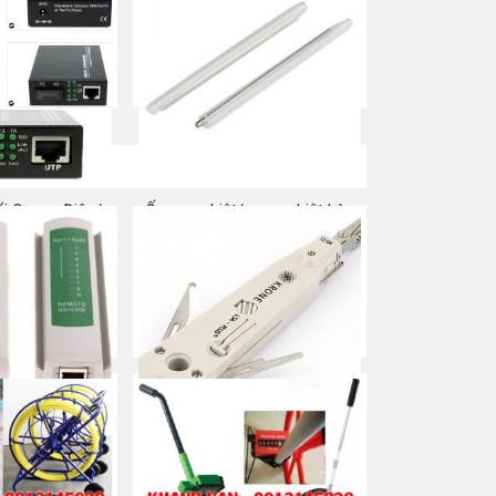
a ngay
Mua ngay
i Quang Điện/
Ống co nhiệt/ nung nhiệt hàn
uang 10/100M
cáp quang
a ngay
Mua ngay
p mạng, điện
Tool nhấn phiến Krone/ Dao
RJ45/ RJ11
phập phiến