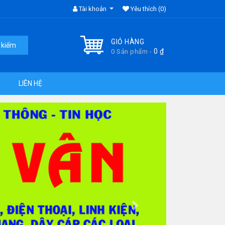
Tài khoản
Yêu thích
(0)
GIỎ HÀNG
 kiếm
0
₫
0 Sản phẩm -
LIÊN HỆ
Next