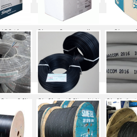
 LS Cat 6
Cáp mạng Commscope Krone
Cáp mạng D
Cat 6
 ngay
Mu
Mua ngay
i Saicom 2 đôi
Cáp điện thoại 2 đôi ngoài trời
Cáp điện thoạ
 ngay
Mua ngay
Mu