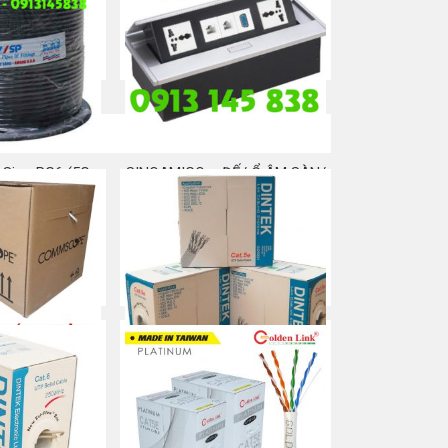
ng đánh số dây
Ghi kéo/luồn cáp SỈ/LẺ
u CAT5E CAT6
Mua ngay
a ngay
 Sino RG6 (5C-
SINOAMIGO – ĐẾ/ Ổ ÂM SÀN/
B)
BÀN ĐA NĂNG
a ngay
Mua ngay
ommscope Cat
Cáp mạng Dintek Cat 5e
nhiễu (STP)
Mua ngay
a ngay