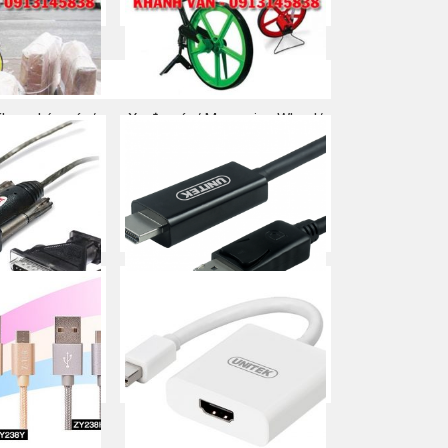
a ngay
Mua ngay
Khung kéo cáp/
Xe đo cáp/ Measuring Wheel/
 cáp ngầm
Thước đẩy bánh xe
a ngay
Mua ngay
-> COM 9 + ĐĐ
CÁP DISPLAYPORT -> HDMI
 25 UNITEK (Y-
UNITEK (Y-5118CA)
5A)
Mua ngay
a ngay