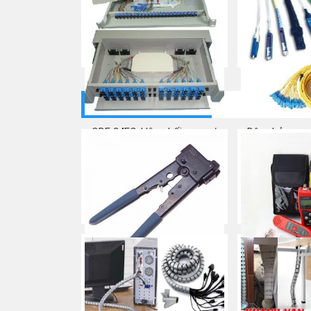
Mua ngay
CÔNG CỤ DỤNG CỤ
ODF 24FO-Hộp phối quang/
Dây nhảy quan
Giá phối quang
Patch
Mua ngay
Mua
Kìm bấm mạng đầu RJ45,
MÁY TEST M
chính hãng COMMSCOPE/
Mua