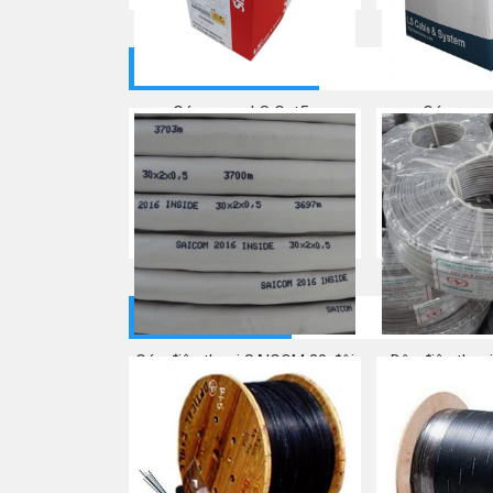
CÁP ĐIỆN THOẠI
Cáp mạng LS Cat5e
Cáp mạng
Mua ngay
Mua
CÁP QUANG
Cáp điện thoại SAICOM 30 đôi
Dây điện thoạ
Mua ngay
Mua