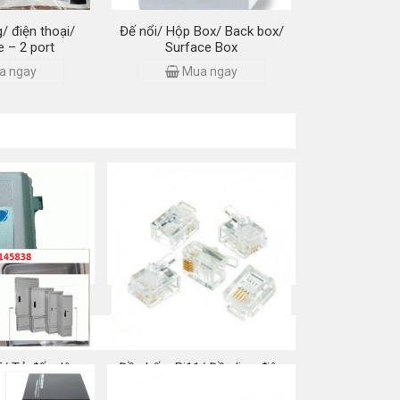
/ điện thoại/
Đế nổi/ Hộp Box/ Back box/
e – 2 port
Surface Box
a ngay
Mua ngay
/ Tủ đấu dây
Đầu bấm Rj11/ Đầu line điện
 thoại
thoại