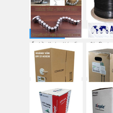
NEW – Cáp mạng Cat5e UTP
NEW – C
COMMSCOPE
Commscope
Mua ngay
Mua
CÁP MẠNG
Ống luồn dây dạng khớp nối –
Cáp đồng trụ
hình vuông
Mua
Mua ngay
Commscope CAT 5e
Commscope
Mua ngay
Mua