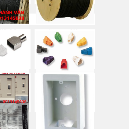
ANG 4FO
Cáp quang 12 Fo
a ngay
Mua ngay
Plug/ jack/ Đầu
Đầu chụp/ Đầu boot/ Boot
ạng (3 mảnh)
Colour/ Plug Boot
a ngay
Mua ngay