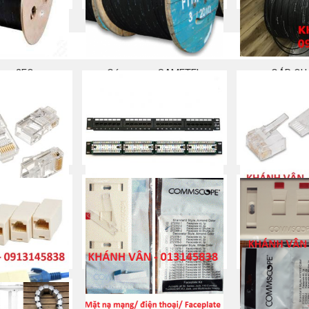
ang 2FO
Cáp quang SAMETEL
CÁP QU
 ngay
Mua ngay
Mu
– Jack/ Plug/
Patch panel 24 port CAT5e
RJ45 Cat 6 – 
 Hạt mạng
bấm/ Hạt m
Mua ngay
 ngay
Mu