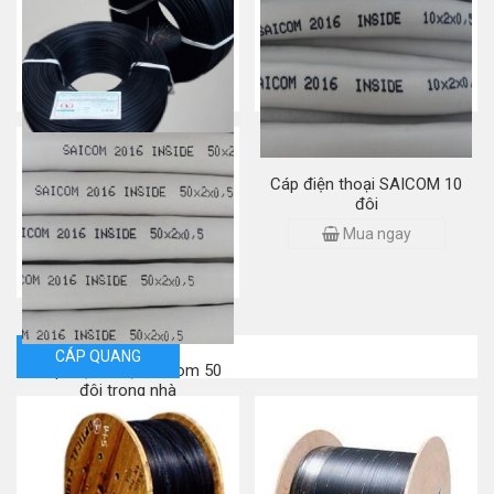
đôi
Mua ngay
Mua ngay
Cáp điện thoại 2 đôi ngoài
Cáp điện thoại SAICOM 10
trời
đôi
Mua ngay
Mua ngay
CÁP QUANG
Cáp điện thoại Saicom 50
đôi trong nhà
Mua ngay