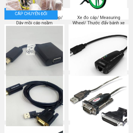
CÁP CHUYỂN ĐỔI
Ghi kéo cáp/ Khung kéo cáp/
Xe đo cáp/ Measuring
Dây mồi cáp ngầm
Wheel/ Thước đẩy bánh xe
Mua ngay
Mua ngay
CÁP HDMI -> VGA (HP-
CÁP USB 2.0 -> LAN UNITEK
HSTNN-GD07)
(Y-1466)
Mua ngay
Mua ngay