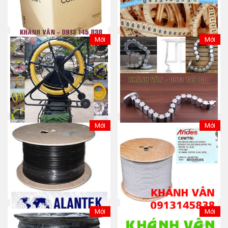
Mới
Mới
NEW-Cáp mạng
Bộ số/chữ/ Vòng đánh số
Commscope Cat 5e chống
dây mạng cao su CAT5E
nhiễu (STP)
CAT6
Mua ngay
Mua ngay
Mới
Mới
Ghi kéo/luồn cáp SỈ/LẺ
Ống luồn dây dạng khớp nối
– hình vuông
Mua ngay
Mua ngay
Mới
Mới