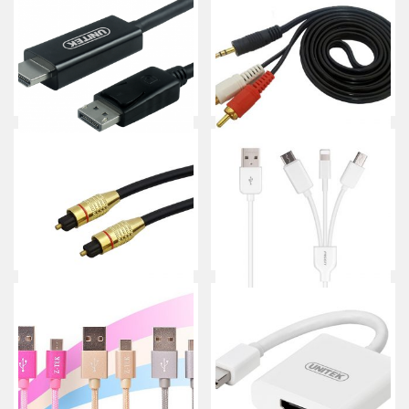
CÁP HDMI -> VGA + USB
CÁP USB 2.0 -> COM 9 + ĐĐ
KINGMASTER (KY-H129B)
COM 9 -> COM 25 UNITEK
(Y-105A)
Mua ngay
Mua ngay
CÁP DISPLAYPORT -> HDMI
CÁP LOA 3.5MM -> 2 AV
UNITEK (Y-5118CA)
1.5M MKT
Mua ngay
Mua ngay
CÁP LOA OPTICAL DIGITAL
CÁP USB -> TYPE-C +
1->1 – 2M (JQB-OPP01)
MICRO USB + LIGHTNING
PISEN (AP01-600)
Mua ngay
Mua ngay