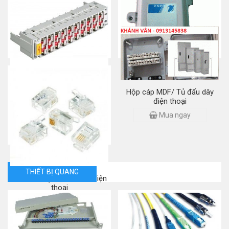
Đế cài phím/ phiến inox
Phiến đấu dây Krone 10 Pair
10/20/30/50/150 (15 WAY)
Mua ngay
Mua ngay
Phiến chống sét cho line
Hộp cáp MDF/ Tủ đấu dây
điện thoại 10 đôi
điện thoại
Mua ngay
Mua ngay
THIẾT BỊ QUANG
Đầu bấm Rj11/ Đầu line điện
thoại
Mua ngay