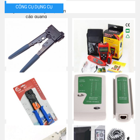
CÔNG CỤ DỤNG CỤ
Ống co nhiệt/ nung nhiệt hàn
cáp quang
Mua ngay
Kìm bấm mạng đầu RJ45,
MÁY TEST MẠNG NF-308
chính hãng COMMSCOPE/
Mua ngay
AMP
Mua ngay
Kìm bấm mạng RJ45 –
Máy Test cáp mạng, điện