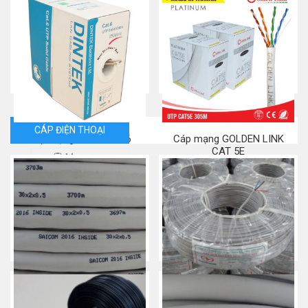
Cáp mạng LS Cat 6
Cáp mạng Commscope
Krone Cat 6
Mua ngay
Mua ngay
CÁP ĐIỆN THOẠI
Cáp mạng Dintek Cat 6
Cáp mạng GOLDEN LINK
CAT 5E
Mua ngay
Mua ngay
Cáp điện thoại SAICOM 30
Dây điện thoại Saicom 2 đôi