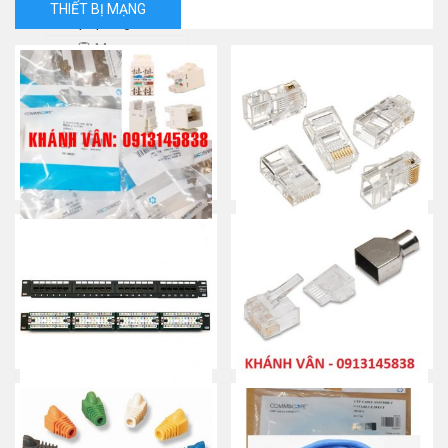
THIẾT BỊ MẠNG
Cáp quang 12 Fo
Mua ngay
RJ45 Cat 5e – Modular Jack
RJ45 Cat 5e – Jack/ Plug/
/ Nhân mạng/ Keystone
Đầu bấm/ Hạt mạng
Mua ngay
Mua ngay
Patch panel 24 port CAT5e
RJ45 Cat 6 – Plug/ jack/ Đầu