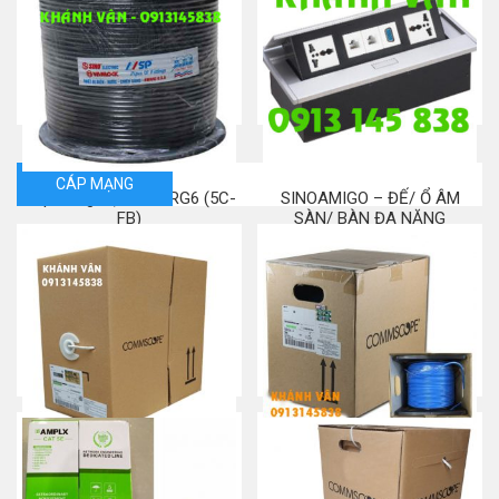
Cáp đồng trục RG6 Alantek
Cáp đồng trục ANDES
Mua ngay
Mua ngay
CÁP MẠNG
Cáp đồng trục Sino RG6 (5C-
SINOAMIGO – ĐẾ/ Ổ ÂM
FB)
SÀN/ BÀN ĐA NĂNG
Mua ngay
Mua ngay
Commscope CAT 5e
Commscope/AMP CAT 6