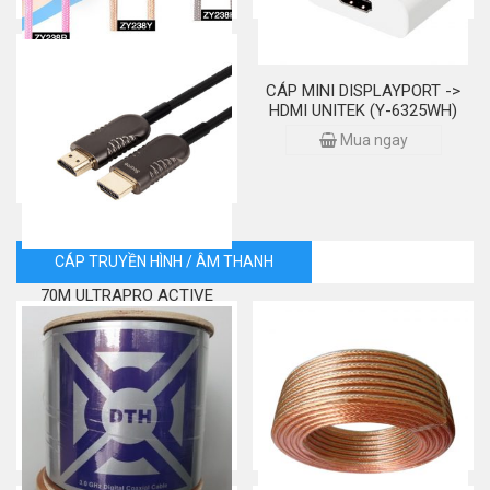
CÁP USB 2.0 -> MICRO USB
CÁP MINI DISPLAYPORT ->
1M Z-TEK (ZY238Y)
HDMI UNITEK (Y-6325WH)
Mua ngay
Mua ngay
CÁP TRUYỀN HÌNH / ÂM THANH
CÁP HDMI 2.0/4K – 20M-
70M ULTRAPRO ACTIVE
OPTICAL UNITEK (Y-C
1035BK)
Mua ngay