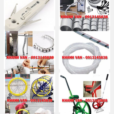
SUNKIT
thoại – RJ45/ RJ11
Mua ngay
Mua ngay
Tool nhấn phiến Krone/ Dao
Dụng cụ thu gọn dây điện/
phập phiến
Ống luồn dây/ Nẹp dây
Mua ngay
Mua ngay
Ống luồn dây dạng khớp nối/
Dây xoắn ruột gà/ Ống xoắn
ống xương cá/ Ống chân voi/
bó dây
chân luồn cáp
Mua ngay
Mua ngay