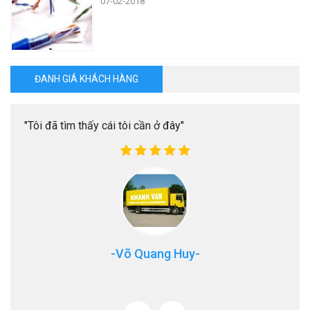
07-02-2018
ĐANH GIÁ KHÁCH HÀNG
 thay
"Tôi đã tìm thấy cái tôi cần ở đây"
"Rất 
ch cho
vì tr
khách
-Võ Quang Huy-