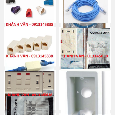
bấm/ Hạt mạng (3 mảnh)
Mua ngay
Mua ngay
Đầu chụp/ Đầu boot/ Boot
Patch cord Cat 5e/ Dây nhảy
Colour/ Plug Boot
mạng
Mua ngay
Mua ngay
Đầu nối RJ45 Cat 5E/ Cat 6 –
Mặt nạ mạng/ điện thoại/
Connector/ Domino
Faceplate – 1 port
Mua ngay
Mua ngay