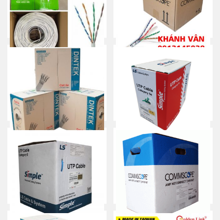
Mua ngay
Mua ngay
Cáp mạng AMPLX Cat 5e
Cáp mạng Commscope Cat
5e chống nhiễu (STP)
Mua ngay
Mua ngay
Cáp mạng Dintek Cat 5e
Cáp mạng LS Cat5e
Mua ngay
Mua ngay