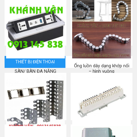
Mặt nạ mạng/ điện thoại/
Đế nổi/ Hộp Box/ Back box/
Faceplate – 2 port
Surface Box
Mua ngay
Mua ngay
THIẾT BỊ ĐIỆN THOẠI
SINOAMIGO – ĐẾ/ Ổ ÂM
Ống luồn dây dạng khớp nối
SÀN/ BÀN ĐA NĂNG
– hình vuông
Mua ngay
Mua ngay