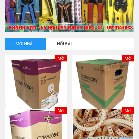
Previous
Next
MỚI NHẤT
NỔI BẬT
Mới
Mới
Mới
Mới
NEW – Cáp mạng Cat5e UTP
NEW – Cáp mạng
COMMSCOPE
Commscope/AMP CAT 6
Mua ngay
Mua ngay