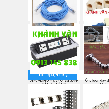
Nhân mạng/ Keystone
Đầu bấm/
Mua ngay
Mua
Patch cord Cat 5e/ Dây nhảy
Đầu nối RJ45 C
mạng
Connecto
Mua ngay
Mua
THIẾT BỊ ĐIỆN THOẠI
SINOAMIGO – ĐẾ/ Ổ ÂM SÀN/
Ống luồn dây d
BÀN ĐA NĂNG
hình 
Mua ngay
Mua