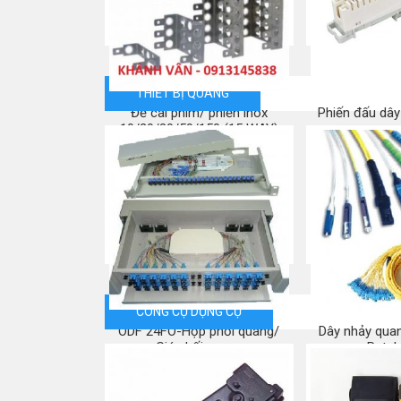
THIẾT BỊ QUANG
Đế cài phím/ phiến inox
Phiến đấu dây
10/20/30/50/150 (15 WAY)
Mua
Mua ngay
CÔNG CỤ DỤNG CỤ
ODF 24FO-Hộp phối quang/
Dây nhảy quan
Giá phối quang
Patch
Mua ngay
Mua