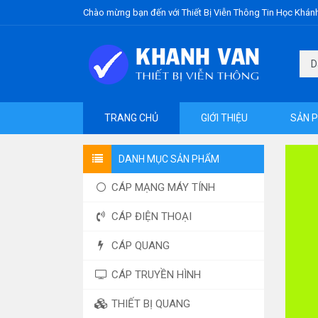
Chào mừng bạn đến với Thiết Bị Viễn Thông Tin Học Khán
TRANG CHỦ
GIỚI THIỆU
SẢN 
DANH MỤC SẢN PHẨM
CÁP MẠNG MÁY TÍNH
CÁP ĐIỆN THOẠI
CÁP QUANG
CÁP TRUYỀN HÌNH
THIẾT BỊ QUANG