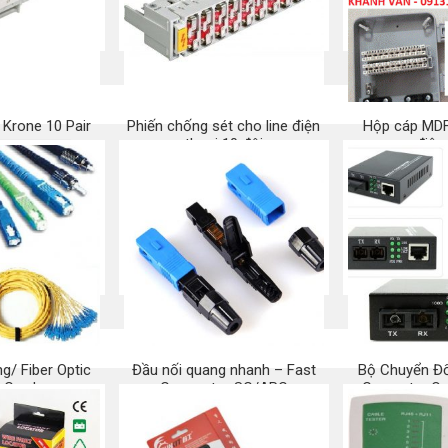
 Krone 10 Pair
Phiến chống sét cho line điện
Hộp cáp MDF
thoại 10 đôi
điện
 ngay
Mua ngay
Mu
g/ Fiber Optic
Đầu nối quang nhanh – Fast
Bộ Chuyển Đổ
 Cord
Connector SC/APC
Converter Q
 ngay
Mua ngay
Mu