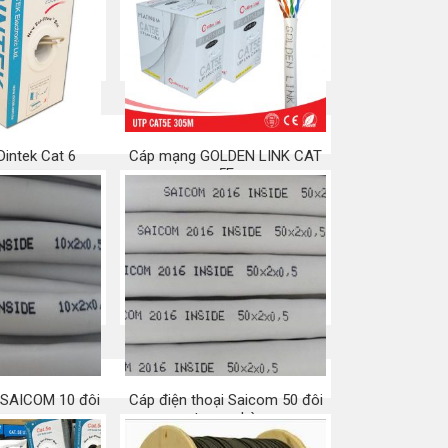
nhiễu (STP)
Mua ngay
a ngay
intek Cat 6
Cáp mạng GOLDEN LINK CAT
5E
a ngay
Mua ngay
i SAICOM 10 đôi
Cáp điện thoại Saicom 50 đôi
trong nhà
a ngay
Mua ngay