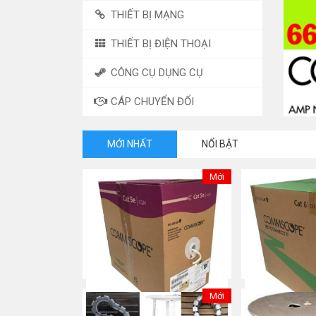
THIẾT BỊ MẠNG
THIẾT BỊ ĐIỆN THOẠI
CÔNG CỤ DỤNG CỤ
CÁP CHUYỂN ĐỔI
MỚI NHẤT
NỔI BẬT
Mới
Mới