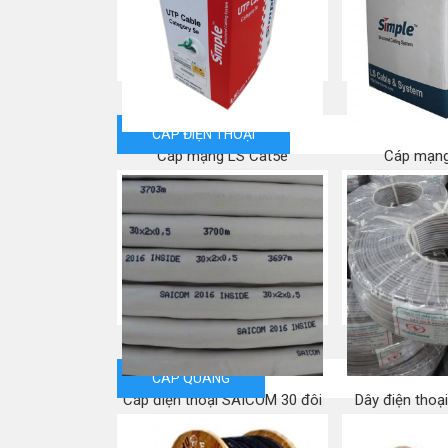
Mua ngay
Mua
CÁP ĐIỆN THOẠI
Cáp mạng LS Cat5e
Cáp mạng
Mua ngay
Mua
CÁP QUANG
Cáp điện thoại SAICOM 30 đôi
Dây điện thoạ
Mua ngay
Mua