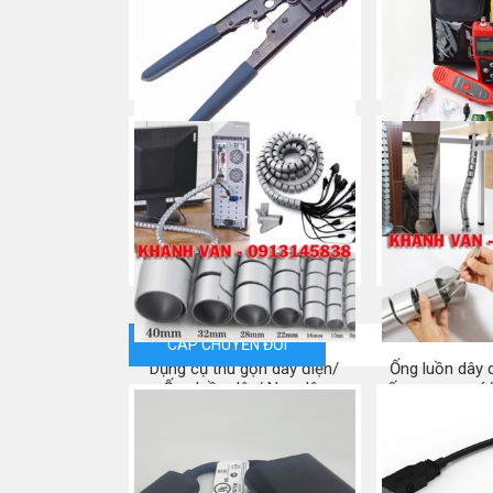
Kìm bấm mạng đầu RJ45,
MÁY TEST M
chính hãng COMMSCOPE/
Mua
AMP
Mua ngay
CÁP CHUYỂN ĐỔI
Dụng cụ thu gọn dây điện/
Ống luồn dây 
Ống luồn dây/ Nẹp dây
ống xương cá/
chân l
Mua ngay
Mua