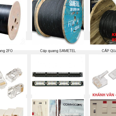
ang 2FO
Cáp quang SAMETEL
CÁP QU
 ngay
Mua ngay
Mu
– Jack/ Plug/
Patch panel 24 port CAT5e
RJ45 Cat 6 – 