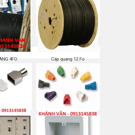
ANG 4FO
Cáp quang 12 Fo
a ngay
Mua ngay
Plug/ jack/ Đầu
Đầu chụp/ Đầu boot/ Boot