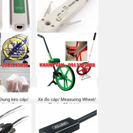
p mạng, điện
Tool nhấn phiến Krone/ Dao
RJ45/ RJ11
phập phiến
a ngay
Mua ngay
Khung kéo cáp/
Xe đo cáp/ Measuring Wheel/
 cáp ngầm
Thước đẩy bánh xe
a ngay
Mua ngay