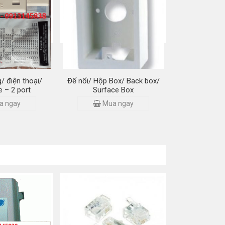
ạng (3 mảnh)
Colour/ Plug Boot
a ngay
Mua ngay
/ điện thoại/
Đế nổi/ Hộp Box/ Back box/
e – 2 port
Surface Box
a ngay
Mua ngay