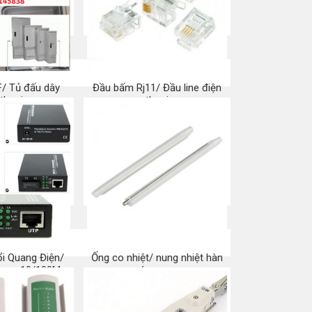
/ Tủ đấu dây
Đầu bấm Rj11/ Đầu line điện
 thoại
thoại
a ngay
Mua ngay
i Quang Điện/
Ống co nhiệt/ nung nhiệt hàn
uang 10/100M
cáp quang
a ngay
Mua ngay