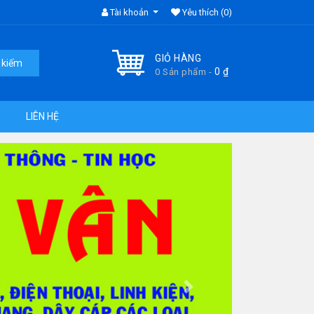
Tài khoản
Yêu thích
(0)
GIỎ HÀNG
 kiếm
0
₫
0 Sản phẩm -
LIÊN HỆ
Next