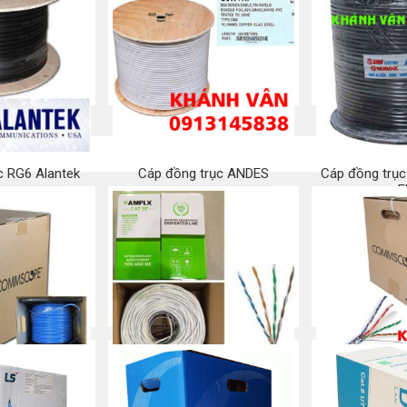
áp mạng
NEW-Cáp mạng Commscope
Bộ số/chữ/ Vò
/AMP CAT 6
Cat 5e chống nhiễu (STP)
mạng cao s
 ngay
Mua ngay
Mu
c RG6 Alantek
Cáp đồng trục ANDES
Cáp đồng trục
F
 ngay
Mua ngay
Mu
/AMP CAT 6
Cáp mạng AMPLX Cat 5e
Cáp mạng C