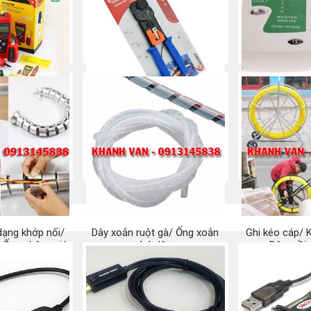
ẠNG NF-308
Kìm bấm mạng RJ45 –
Máy Test cá
SUNKIT
thoại – 
 ngay
Mua ngay
Mu
dạng khớp nối/
Dây xoắn ruột gà/ Ống xoắn
Ghi kéo cáp/ 
 Ống chân voi/
bó dây
Dây mồi
uồn cáp
Mua ngay
Mu
 ngay