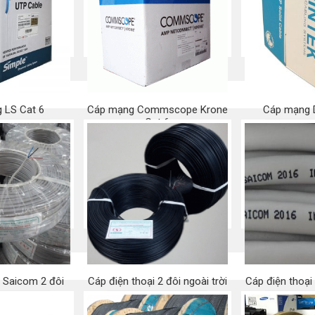
5e chống 
 ngay
Mua ngay
Mu
 LS Cat 6
Cáp mạng Commscope Krone
Cáp mạng D
Cat 6
 ngay
Mu
Mua ngay
i Saicom 2 đôi
Cáp điện thoại 2 đôi ngoài trời
Cáp điện thoạ
 ngay
Mua ngay
Mu