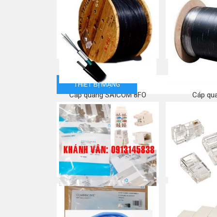
THIẾT BỊ MẠNG
Cáp quang SAICOM 8FO
Cáp qu
Mua ngay
Mua
RJ45 Cat 5e – Modular Jack /
RJ45 Cat 5e 