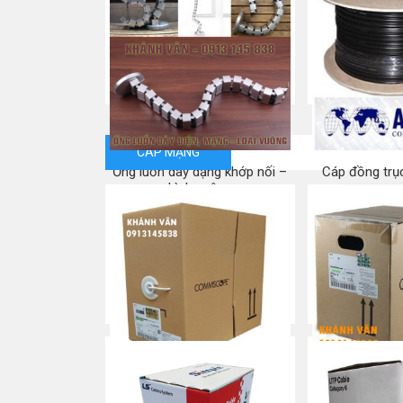
NEW – Cáp mạng Cat5e UTP
NEW – C
COMMSCOPE
Commscope
Mua ngay
Mua
CÁP MẠNG
Ống luồn dây dạng khớp nối –
Cáp đồng trụ
hình vuông
Mua
Mua ngay
Commscope CAT 5e
Commscope