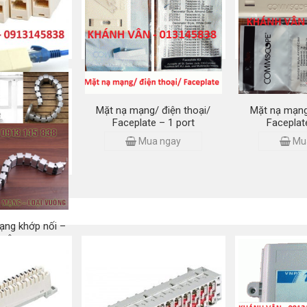
 Hạt mạng
bấm/ Hạt m
Mua ngay
 ngay
Mu
at 5E/ Cat 6 –
Mặt nạ mạng/ điện thoại/
Mặt nạ mạng
r/ Domino
Faceplate – 1 port
Faceplat
 ngay
Mua ngay
Mu
ạng khớp nối –
vuông
 ngay