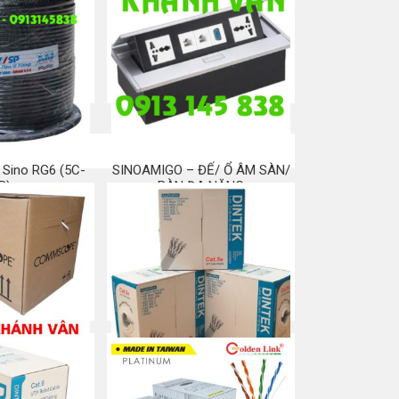
ng đánh số dây
Ghi kéo/luồn cáp SỈ/LẺ
u CAT5E CAT6
Mua ngay
a ngay
 Sino RG6 (5C-
SINOAMIGO – ĐẾ/ Ổ ÂM SÀN/
B)
BÀN ĐA NĂNG
a ngay
Mua ngay
ommscope Cat
Cáp mạng Dintek Cat 5e