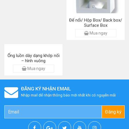
Đế nổi/ Hộp Box/ Back box/
Surface Box
Mua ngay
Ống luồn dây dạng khớp nối
– hình vuông
Mua ngay
ĐĂNG KÝ NHẬN EMAIL
Nhập mail để nhận thông báo mới nhất khi có nguyễn mãi
Đăng ký