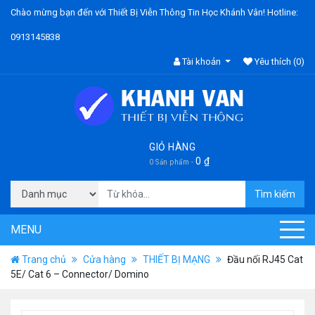
Chào mừng bạn đến với Thiết Bị Viễn Thông Tin Học Khánh Vân! Hotline:
0913145838
Tài khoản
Yêu thích
(0)
GIỎ HÀNG
0
₫
0 Sản phẩm -
Tìm kiếm
MENU
Trang chủ
Cửa hàng
THIẾT BỊ MẠNG
Đầu nối RJ45 Cat
5E/ Cat 6 – Connector/ Domino