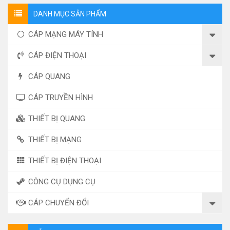
DANH MỤC SẢN PHẨM
CÁP MẠNG MÁY TÍNH
CÁP ĐIỆN THOẠI
CÁP QUANG
CÁP TRUYỀN HÌNH
THIẾT BỊ QUANG
THIẾT BỊ MẠNG
THIẾT BỊ ĐIỆN THOẠI
CÔNG CỤ DỤNG CỤ
CÁP CHUYỂN ĐỔI