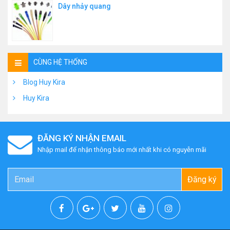
Dây nhảy quang
CÙNG HỆ THỐNG
Blog Huy Kira
Huy Kira
ĐĂNG KÝ NHẬN EMAIL
Nhập mail để nhận thông báo mới nhất khi có nguyễn mãi
Đăng ký