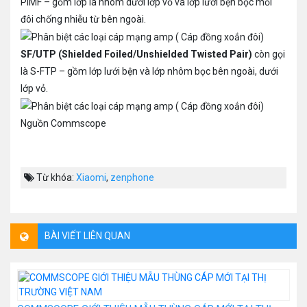
PiMF – gồm lớp lá nhôm dưới lớp vỏ và lớp lưới bện bọc mỗi
đôi chống nhiễu từ bên ngoài.
SF/UTP (Shielded Foiled/Unshielded Twisted Pair)
còn gọi
là S-FTP – gồm lớp lưới bện và lớp nhôm bọc bên ngoài, dưới
lớp vỏ.
Nguồn Commscope
Từ khóa:
Xiaomi
,
zenphone
BÀI VIẾT LIÊN QUAN